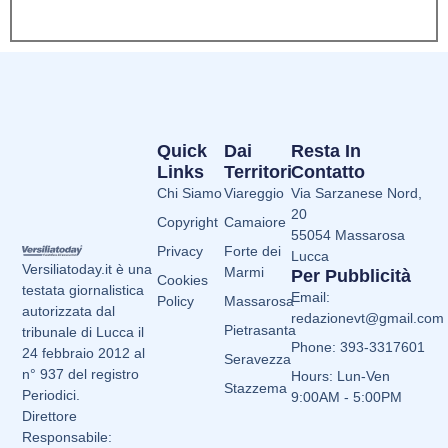
Quick
Dai
Resta In
Links
Territori
Contatto
Chi Siamo
Viareggio
Via Sarzanese Nord,
20
Copyright
Camaiore
55054 Massarosa
Privacy
Forte dei
Lucca
Versiliatoday.it è una
Marmi
Per Pubblicità
Cookies
testata giornalistica
Email:
Policy
Massarosa
autorizzata dal
redazionevt@gmail.com
Pietrasanta
tribunale di Lucca il
Phone: 393-3317601
24 febbraio 2012 al
Seravezza
n° 937 del registro
Hours: Lun-Ven
Stazzema
Periodici.
9:00AM - 5:00PM
Direttore
Responsabile: