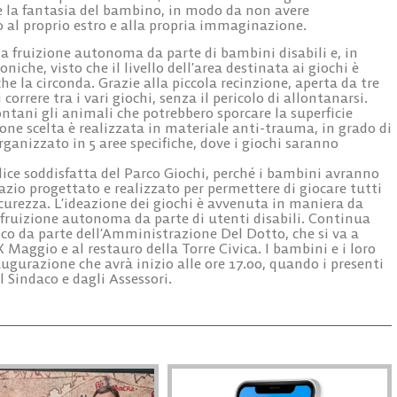
are la fantasia del bambino, in modo da non avere
 al proprio estro e alla propria immaginazione.
la fruizione autonoma da parte di bambini disabili e, in
oniche, visto che il livello dell’area destinata ai giochi è
che la circonda. Grazie alla piccola recinzione, aperta da tre
correre tra i vari giochi, senza il pericolo di allontanarsi.
tani gli animali che potrebbero sporcare la superficie
one scelta è realizzata in materiale anti-trauma, in grado di
rganizzato in 5 aree specifiche, dove i giochi saranno
ce soddisfatta del Parco Giochi, perché i bambini avranno
pazio progettato e realizzato per permettere di giocare tutti
icurezza. L’ideazione dei giochi è avvenuta in maniera da
a fruizione autonoma da parte di utenti disabili. Continua
rico da parte dell’Amministrazione Del Dotto, che si va a
X Maggio e al restauro della Torre Civica. I bambini e i loro
ugurazione che avrà inizio alle ore 17.00, quando i presenti
 Sindaco e dagli Assessori.