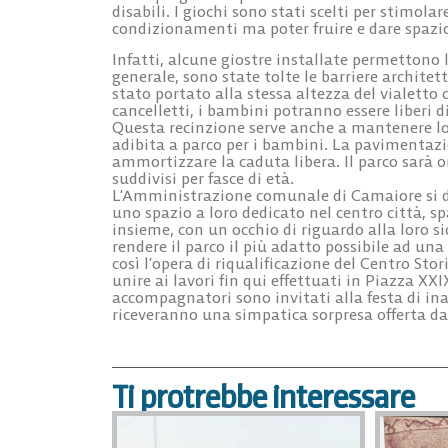
disabili. I giochi sono stati scelti per stimol
condizionamenti ma poter fruire e dare spazio
Infatti, alcune giostre installate permettono 
generale, sono state tolte le barriere architett
stato portato alla stessa altezza del vialetto 
cancelletti, i bambini potranno essere liberi di 
Questa recinzione serve anche a mantenere lon
adibita a parco per i bambini. La pavimentazi
ammortizzare la caduta libera. Il parco sarà o
suddivisi per fasce di età.
L’Amministrazione comunale di Camaiore si di
uno spazio a loro dedicato nel centro città, s
insieme, con un occhio di riguardo alla loro s
rendere il parco il più adatto possibile ad un
così l’opera di riqualificazione del Centro Sto
unire ai lavori fin qui effettuati in Piazza XXI
accompagnatori sono invitati alla festa di ina
riceveranno una simpatica sorpresa offerta dal
Ti protrebbe interessare