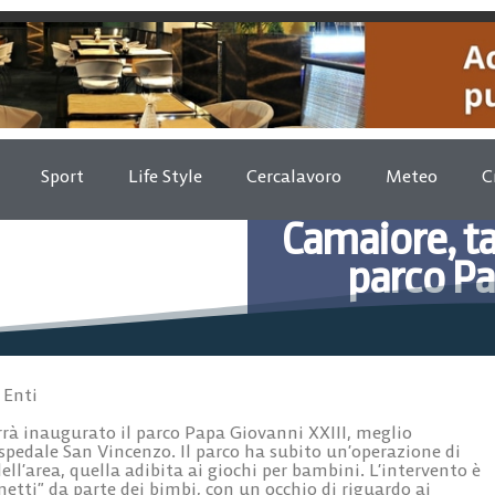
Sport
Life Style
Cercalavoro
Meteo
C
Camaiore, ta
parco Pa
Luglio 28, 2
 Enti
rrà inaugurato il parco Papa Giovanni XXIII, meglio
ospedale San Vincenzo. Il parco ha subito un’operazione di
ell’area, quella adibita ai giochi per bambini. L’intervento è
inetti” da parte dei bimbi, con un occhio di riguardo ai