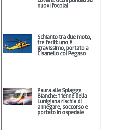
nuovi focolai
Schianto tra due moto,
tre feriti: uno è
gravissimo, portato a
Cisanello col Pegaso
Paura alle Spiagge
Bianche: 11enne della
Lunigiana rischia di
annegare, soccorso e
portato in ospedale