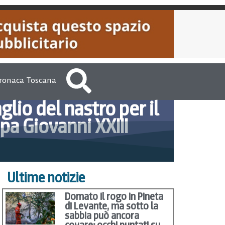
ronaca Toscana
glio del nastro per il
pa Giovanni XXIII
014
VersiliaToday Redazione
Ultime notizie
Domato il rogo in Pineta
di Levante, ma sotto la
sabbia può ancora
covare: occhi puntati su