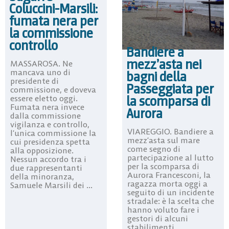
Coluccini-Marsili:
fumata nera per
la commissione
controllo
Bandiere a
mezz’asta nei
MASSAROSA. Ne
mancava uno di
bagni della
presidente di
Passeggiata per
commissione, e doveva
la scomparsa di
essere eletto oggi.
Fumata nera invece
Aurora
dalla commissione
vigilanza e controllo,
VIAREGGIO. Bandiere a
l’unica commissione la
mezz’asta sul mare
cui presidenza spetta
come segno di
alla opposizione.
partecipazione al lutto
Nessun accordo tra i
per la scomparsa di
due rappresentanti
Aurora Francesconi, la
della minoranza,
ragazza morta oggi a
Samuele Marsili dei ...
seguito di un incidente
stradale: è la scelta che
hanno voluto fare i
gestori di alcuni
stabilimenti ...