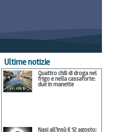
Ultime notizie
Quattro chili di droga nel
frigo e nella cassaforte:
due in manette
Nasi all’insù il 12 agosto: