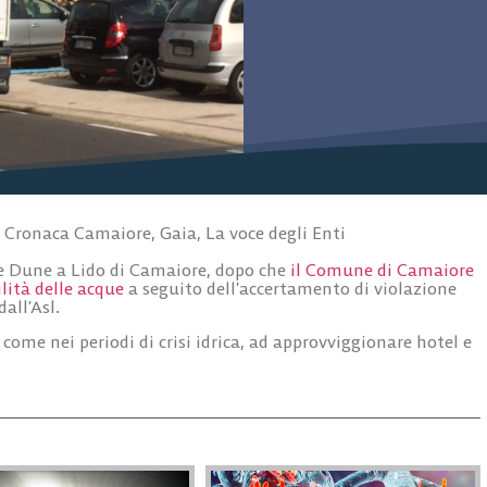
,
Cronaca Camaiore
,
Gaia
,
La voce degli Enti
 Le Dune a Lido di Camaiore, dopo che
il Comune di Camaiore
lità delle acque
a seguito dell’accertamento di violazione
all’Asl.
, come nei periodi di crisi idrica, ad approvviggionare hotel e