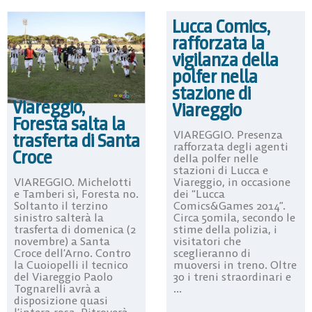
Lucca Comics,
rafforzata la
vigilanza della
polfer nella
stazione di
Viareggio,
Viareggio
Foresta salta la
VIAREGGIO. Presenza
trasferta di Santa
rafforzata degli agenti
Croce
della polfer nelle
stazioni di Lucca e
VIAREGGIO. Michelotti
Viareggio, in occasione
e Tamberi sì, Foresta no.
dei “Lucca
Soltanto il terzino
Comics&Games 2014”.
sinistro salterà la
Circa 50mila, secondo le
trasferta di domenica (2
stime della polizia, i
novembre) a Santa
visitatori che
Croce dell’Arno. Contro
sceglieranno di
la Cuoiopelli il tecnico
muoversi in treno. Oltre
del Viareggio Paolo
30 i treni straordinari e
Tognarelli avrà a
...
disposizione quasi
l’intera rosa. Ritroverà