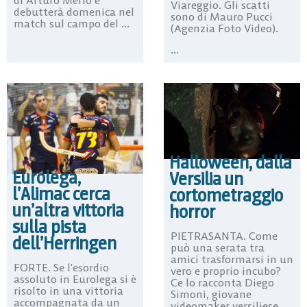
di Arturo Merlo e
Viareggio. Gli scatti
debutterà domenica nel
sono di Mauro Pucci
match sul campo del ...
(Agenzia Foto Video).
...
Halloween, dalla
Eurolega,
Versilia un
l’Alimac cerca
cortometraggio
un’altra vittoria
horror
sulla pista
PIETRASANTA. Come
dell’Herringen
può una serata tra
amici trasformarsi in un
FORTE. Se l’esordio
vero e proprio incubo?
assoluto in Eurolega si è
Ce lo racconta Diego
risolto in una vittoria
Simoni, giovane
accompagnata da un
videomaker versiliese