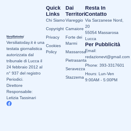
Quick
Dai
Resta In
Links
Territori
Contatto
Chi Siamo
Viareggio
Via Sarzanese Nord,
20
Copyright
Camaiore
55054 Massarosa
Privacy
Forte dei
Lucca
Versiliatoday.it è una
Marmi
Per Pubblicità
Cookies
testata giornalistica
Email:
Policy
Massarosa
autorizzata dal
redazionevt@gmail.com
Pietrasanta
tribunale di Lucca il
Phone: 393-3317601
24 febbraio 2012 al
Seravezza
n° 937 del registro
Hours: Lun-Ven
Stazzema
Periodici.
9:00AM - 5:00PM
Direttore
Responsabile:
Letizia Tassinari