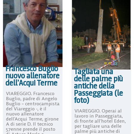
Francesco Buglio
Tagliata una
nuovo allenatore
delle palme più
dell’Acqui Terme
antiche della
Passeggiata (le
VIAREGGIO. Francesco
foto)
Buglio, padre di Angelo
Buglio – centrocampista
del Viareggio -, è il
VIAREGGIO. Operai al
nuovo allenatore
lavoro in Passeggiata,
dell’Acqui Terme, girone
di fronte all’hotel Eden,
A di serie D. Il tecnico
per tagliare una delle
57enne prende il posto
palme più antiche di