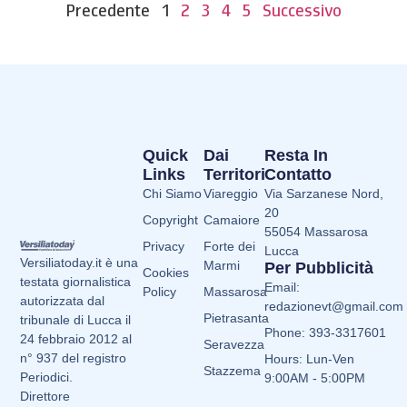
Precedente
1
2
3
4
5
Successivo
Quick
Dai
Resta In
Links
Territori
Contatto
Chi Siamo
Viareggio
Via Sarzanese Nord,
20
Copyright
Camaiore
55054 Massarosa
Privacy
Forte dei
Lucca
Versiliatoday.it è una
Marmi
Per Pubblicità
Cookies
testata giornalistica
Email:
Policy
Massarosa
autorizzata dal
redazionevt@gmail.com
Pietrasanta
tribunale di Lucca il
Phone: 393-3317601
24 febbraio 2012 al
Seravezza
n° 937 del registro
Hours: Lun-Ven
Stazzema
Periodici.
9:00AM - 5:00PM
Direttore