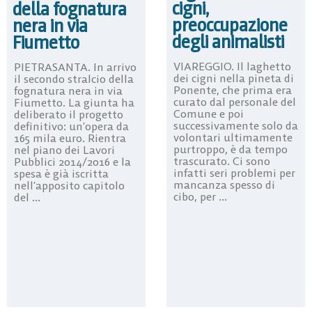
cigni,
della fognatura
preoccupazione
nera in via
degli animalisti
Fiumetto
VIAREGGIO. Il laghetto
PIETRASANTA. In arrivo
dei cigni nella pineta di
il secondo stralcio della
Ponente, che prima era
fognatura nera in via
curato dal personale del
Fiumetto. La giunta ha
Comune e poi
deliberato il progetto
successivamente solo da
definitivo: un’opera da
volontari ultimamente
165 mila euro. Rientra
purtroppo, è da tempo
nel piano dei Lavori
trascurato. Ci sono
Pubblici 2014/2016 e la
infatti seri problemi per
spesa è già iscritta
mancanza spesso di
nell’apposito capitolo
cibo, per ...
del ...