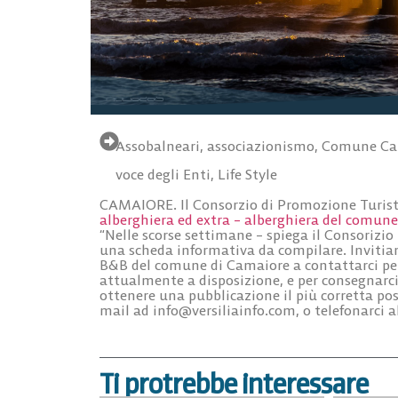
Assobalneari
,
associazionismo
,
Comune Ca
voce degli Enti
,
Life Style
CAMAIORE. Il Consorzio di Promozione Turist
alberghiera ed extra – alberghiera del comun
“Nelle scorse settimane – spiega il Consorizio 
una scheda informativa da compilare. Invitiamo
B&B del comune di Camaiore a contattarci per 
attualmente a disposizione, e per consegnarc
ottenere una pubblicazione il più corretta pos
mail ad
info@versiliainfo.com
, o telefonarci 
Ti protrebbe interessare