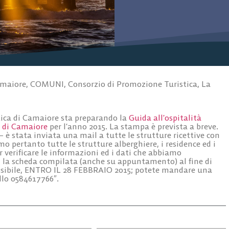
maiore
,
COMUNI
,
Consorzio di Promozione Turistica
,
La
ica di Camaiore sta preparando la
Guida all’ospitalità
e di Camaiore
per l’anno 2015. La stampa è prevista a breve.
– è stata inviata una mail a tutte le strutture ricettive con
 pertanto tutte le strutture alberghiere, i residence ed i
verificare le informazioni ed i dati che abbiamo
i la scheda compilata (anche su appuntamento) al fine di
sibile,
ENTRO IL 28 FEBBRAIO
2015; potete mandare una
allo 0584617766″.