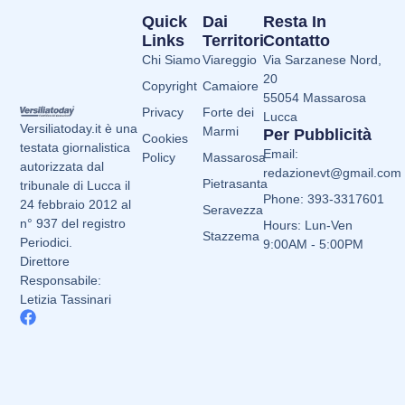
Quick
Dai
Resta In
Links
Territori
Contatto
Chi Siamo
Viareggio
Via Sarzanese Nord,
20
Copyright
Camaiore
55054 Massarosa
Privacy
Forte dei
Lucca
Versiliatoday.it è una
Marmi
Per Pubblicità
Cookies
testata giornalistica
Email:
Policy
Massarosa
autorizzata dal
redazionevt@gmail.com
Pietrasanta
tribunale di Lucca il
Phone: 393-3317601
24 febbraio 2012 al
Seravezza
n° 937 del registro
Hours: Lun-Ven
Stazzema
Periodici.
9:00AM - 5:00PM
Direttore
Responsabile:
Letizia Tassinari