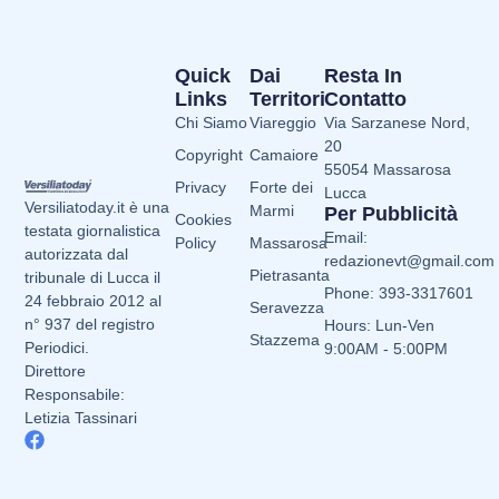
Quick
Dai
Resta In
Links
Territori
Contatto
Chi Siamo
Viareggio
Via Sarzanese Nord,
20
Copyright
Camaiore
55054 Massarosa
Privacy
Forte dei
Lucca
Versiliatoday.it è una
Marmi
Per Pubblicità
Cookies
testata giornalistica
Email:
Policy
Massarosa
autorizzata dal
redazionevt@gmail.com
Pietrasanta
tribunale di Lucca il
Phone: 393-3317601
24 febbraio 2012 al
Seravezza
n° 937 del registro
Hours: Lun-Ven
Stazzema
Periodici.
9:00AM - 5:00PM
Direttore
Responsabile:
Letizia Tassinari