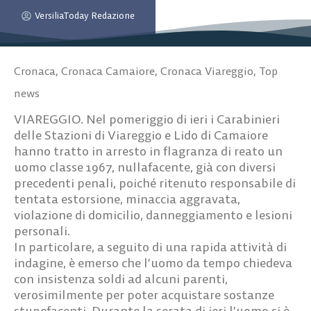
VersiliaToday Redazione
Cronaca
,
Cronaca Camaiore
,
Cronaca Viareggio
,
Top
news
VIAREGGIO. Nel pomeriggio di ieri i Carabinieri
delle Stazioni di Viareggio e Lido di Camaiore
hanno tratto in arresto in flagranza di reato un
uomo classe 1967, nullafacente, già con diversi
precedenti penali, poiché ritenuto responsabile di
tentata estorsione, minaccia aggravata,
violazione di domicilio, danneggiamento e lesioni
personali.
In particolare, a seguito di una rapida attività di
indagine, è emerso che l’uomo da tempo chiedeva
con insistenza soldi ad alcuni parenti,
verosimilmente per poter acquistare sostanze
stupefacenti. Durante la serata di ieri l’uomo si è