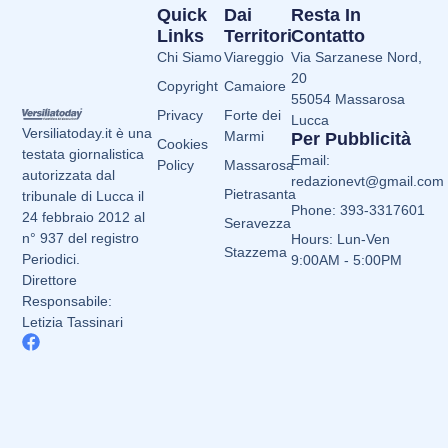
Quick
Dai
Resta In
Links
Territori
Contatto
Chi Siamo
Viareggio
Via Sarzanese Nord,
20
Copyright
Camaiore
55054 Massarosa
Privacy
Forte dei
Lucca
Versiliatoday.it è una
Marmi
Per Pubblicità
Cookies
testata giornalistica
Email:
Policy
Massarosa
autorizzata dal
redazionevt@gmail.com
Pietrasanta
tribunale di Lucca il
Phone: 393-3317601
24 febbraio 2012 al
Seravezza
n° 937 del registro
Hours: Lun-Ven
Stazzema
Periodici.
9:00AM - 5:00PM
Direttore
Responsabile:
Letizia Tassinari