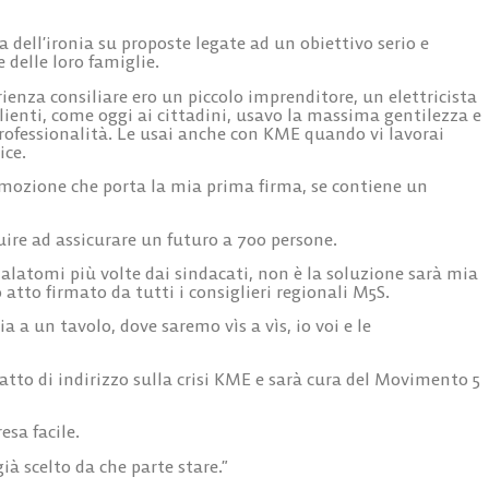
dell’ironia su proposte legate ad un obiettivo serio e
 delle loro famiglie.
enza consiliare ero un piccolo imprenditore, un elettricista
lienti, come oggi ai cittadini, usavo la massima gentilezza e
professionalità. Le usai anche con KME quando vi lavorai
ice.
 mozione che porta la mia prima firma, se contiene un
uire ad assicurare un futuro a 700 persone.
alatomi più volte dai sindacati, non è la soluzione sarà mia
atto firmato da tutti i consiglieri regionali M5S.
a a un tavolo, dove saremo vìs a vìs, io voi e le
atto di indirizzo sulla crisi KME e sarà cura del Movimento 5
esa facile.
ià scelto da che parte stare.”