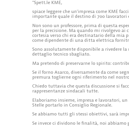
“Spett.le KME,
spiace leggere che un’impresa come KME faccia 
importante quale il destino di 700 lavoratori e
Non sono un professore, prima di questa esperi
per la precisione. Ma quando mi rivolgevo ai c
cortesia verso chi era destinatario della mia 
come dipendente di una ditta elettrica fornitr
Sono assolutamente disponibile a rivedere la
dettaglio tecnico sbagliato.
Ma pretendo di preservarne lo spirito: contrib
Se il forno Asarco, diversamente da come segn
premura toglierne ogni riferimento nel nostro 
Chiedo tuttavia che questa discussione si facci
rappresentanze sindacali tutte.
Elaboriamo insieme, impresa e lavoratori, un 
Stelle portarlo in Consiglio Regionale.
Se abbiamo tutti gli stessi obiettivi, sarà impr
Se invece ci dividono le finalità, noi abbiamo g