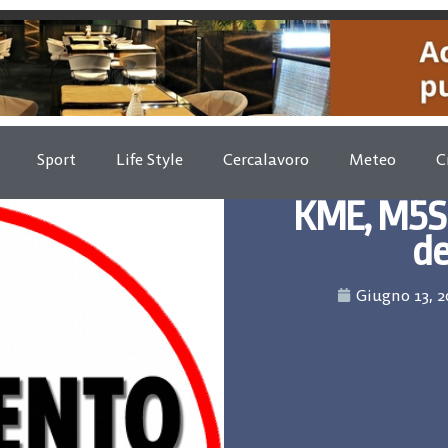
Sport
Life Style
Cercalavoro
Meteo
C
KME, M5S R
de
Giugno 13, 2