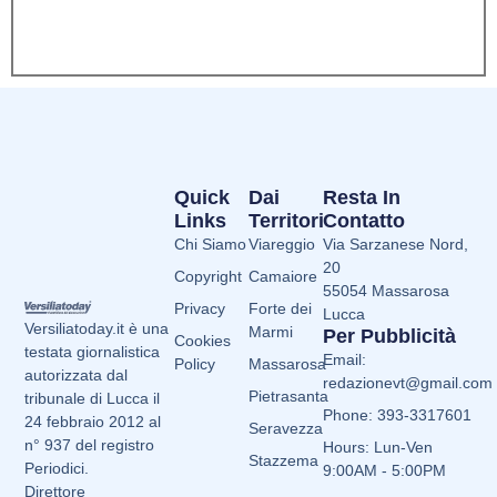
Quick
Dai
Resta In
Links
Territori
Contatto
Chi Siamo
Viareggio
Via Sarzanese Nord,
20
Copyright
Camaiore
55054 Massarosa
Privacy
Forte dei
Lucca
Versiliatoday.it è una
Marmi
Per Pubblicità
Cookies
testata giornalistica
Email:
Policy
Massarosa
autorizzata dal
redazionevt@gmail.com
Pietrasanta
tribunale di Lucca il
Phone: 393-3317601
24 febbraio 2012 al
Seravezza
n° 937 del registro
Hours: Lun-Ven
Stazzema
Periodici.
9:00AM - 5:00PM
Direttore