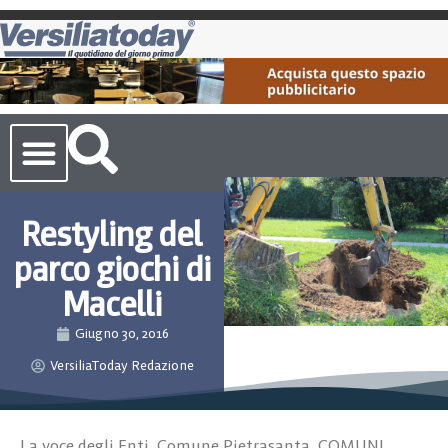
Cronaca Toscana
Restyling del
parco giochi di
Macelli
Giugno 30, 2016
VersiliaToday Redazione
La voce degli Enti
,
Comune Pietrasanta
,
COMUNI