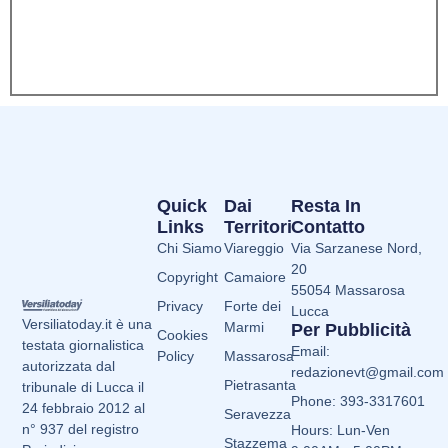
Quick
Dai
Resta In
Links
Territori
Contatto
Chi Siamo
Viareggio
Via Sarzanese Nord,
20
Copyright
Camaiore
55054 Massarosa
Privacy
Forte dei
Lucca
Versiliatoday.it è una
Marmi
Per Pubblicità
Cookies
testata giornalistica
Email:
Policy
Massarosa
autorizzata dal
redazionevt@gmail.com
Pietrasanta
tribunale di Lucca il
Phone: 393-3317601
24 febbraio 2012 al
Seravezza
n° 937 del registro
Hours: Lun-Ven
Stazzema