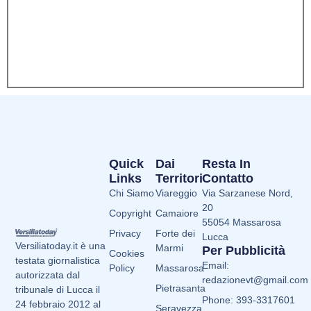
Quick
Dai
Resta In
Links
Territori
Contatto
Chi Siamo
Viareggio
Via Sarzanese Nord,
20
Copyright
Camaiore
55054 Massarosa
Privacy
Forte dei
Lucca
Versiliatoday.it è una
Marmi
Per Pubblicità
Cookies
testata giornalistica
Email:
Policy
Massarosa
autorizzata dal
redazionevt@gmail.com
Pietrasanta
tribunale di Lucca il
Phone: 393-3317601
24 febbraio 2012 al
Seravezza