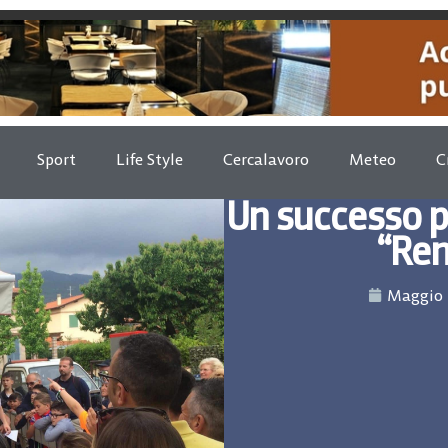
Sport
Life Style
Cercalavoro
Meteo
C
Un successo pe
“Ren
Maggio 