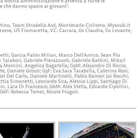
La nostra amministrazione è attenta a tutte le
le che danno spazio ai giovani”.
tino, Team Stradella Asd, Montecarlo Ciclismo, Mysouk.it
zese, US Fiumaretta, V.C. Carrara, Gs Claudia, Gs Levante,
etti, Garcia Pablo Milian, Marco Dell’Amico, Sean Pio
Tarabori, Gabriele Pierazzuoli, Gabriele Baldini, Mikail
a Moncini, Angelica Bagatella; G3M: Alejandro Di Riccio,
e, Daniele Grossi; G3F: Eva Sara Tarabella, Caterina Rosi;
el Del Carlo, Daniele Martinelli, Pablo Ramon Joi Rocchi;
ttia Simonetti, Leonardo Sica, Alessio Lippi, Santiago Di
i, Lara Di Francesco; G6M: Alex Stella, Edoardo Cipollini,
G6F: Rebecca Tomei, Nicole Frugoli.