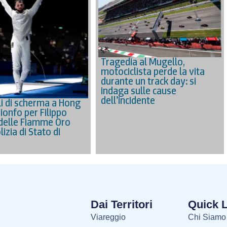
Tragedia al Mugello,
motociclista perde la vita
durante un track day: si
indaga sulle cause
dell’incidente
i di scherma a Hong
ionfo per Filippo
delle Fiamme Oro
lizia di Stato di
Dai Territori
Quick 
Viareggio
Chi Siamo