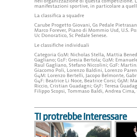
nell’organizzazione di questa competizione. 
manifestazioni sportive, in particolare a quel
La classifica a squadre
Carube Progetto Giovani, Gs Pedale Pietrasan
Marco Forever, Piano di Mommio Usd, U.S. Poz
Uc Donoratico, Sc Pedale Senese.
Le classifiche individuali
Categoria G1M: Nicholas Stella, Mattia Bened
Gagliano; G1F: Gresia Bertola; G2M: Emanuele 
Raul Gagliano, Stefano Niccolini; G2F: Martin
Giacomo Poli, Lorenzo Baldini, Lorenzo Parent
G4M: Lorenzo Bertelli, Jacopo Belmonte, Gabri
G4F: Beatrice Li Noce, Beatrice Corsi; G5M: Ma
Riccio, Cristian Guadagni; G5F: Teresa Guadagn
Filippo Scopsi, Tommaso Baldi, Andrea Cima, 
Ti protrebbe interessare