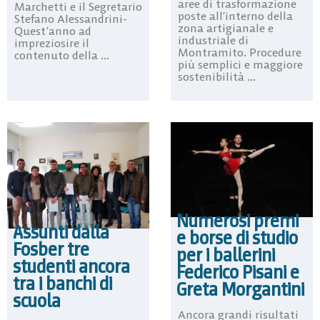
aree di trasformazione
Marchetti e il Segretario
poste all’interno della
Stefano Alessandrini-
zona artigianale e
Quest’anno ad
industriale di
impreziosire il
Montramito. Procedure
contenuto della ...
più semplici e maggiore
sostenibilità ...
Numerosi premi
Assunti dalla
e borse di studio
Fosber tre
per i ballerini
studenti ancora
Federico Pisani e
tra i banchi di
Greta Morgantini
scuola
Ancora grandi risultati