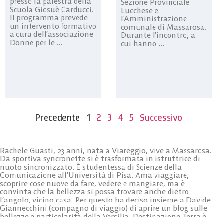
presso la palestra della
Sezione Provinciale
Scuola Giosuè Carducci.
Lucchese e
Il programma prevede
l’Amministrazione
un intervento formativo
comunale di Massarosa.
a cura dell’associazione
Durante l’incontro, a
Donne per le ...
cui hanno ...
Precedente
1
2
3
4
5
Successivo
Rachele Guasti, 23 anni, nata a Viareggio, vive a Massarosa.
Da sportiva syncronette si è trasformata in istruttrice di
nuoto sincronizzato. È studentessa di Scienze della
Comunicazione all’Università di Pisa. Ama viaggiare,
scoprire cose nuove da fare, vedere e mangiare, ma è
convinta che la bellezza si possa trovare anche dietro
l’angolo, vicino casa. Per questo ha deciso insieme a Davide
Giannecchini (compagno di viaggio) di aprire un blog sulle
bellezze e particolarità della Versilia. Destinazione Terra è