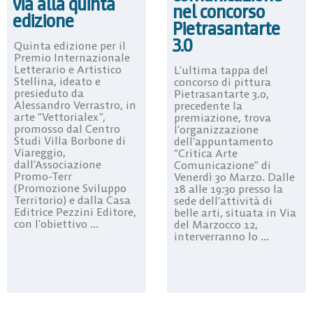
via alla quinta
nel concorso
edizione
Pietrasantarte
3.0
Quinta edizione per il
Premio Internazionale
Letterario e Artistico
L’ultima tappa del
Stellina, ideato e
concorso di pittura
presieduto da
Pietrasantarte 3.0,
Alessandro Verrastro, in
precedente la
arte “Vettorialex”,
premiazione, trova
promosso dal Centro
l’organizzazione
Studi Villa Borbone di
dell’appuntamento
Viareggio,
“Critica Arte
dall’Associazione
Comunicazione” di
Promo-Terr
Venerdì 30 Marzo. Dalle
(Promozione Sviluppo
18 alle 19:30 presso la
Territorio) e dalla Casa
sede dell’attività di
Editrice Pezzini Editore,
belle arti, situata in Via
con l’obiettivo ...
del Marzocco 12,
interverranno lo ...