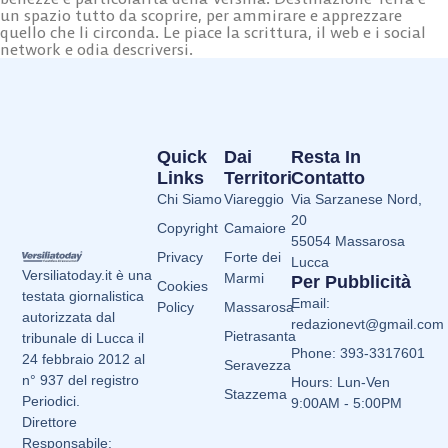
un spazio tutto da scoprire, per ammirare e apprezzare
quello che li circonda. Le piace la scrittura, il web e i social
network e odia descriversi.
Quick
Dai
Resta In
Links
Territori
Contatto
Chi Siamo
Viareggio
Via Sarzanese Nord,
20
Copyright
Camaiore
55054 Massarosa
Privacy
Forte dei
Lucca
Versiliatoday.it è una
Marmi
Per Pubblicità
Cookies
testata giornalistica
Email:
Policy
Massarosa
autorizzata dal
redazionevt@gmail.com
Pietrasanta
tribunale di Lucca il
Phone: 393-3317601
24 febbraio 2012 al
Seravezza
n° 937 del registro
Hours: Lun-Ven
Stazzema
Periodici.
9:00AM - 5:00PM
Direttore
Responsabile: