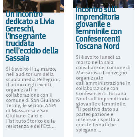
Incontro sull’
Un incontro
imprenditoria
dedicato a Livia
giovanile e
Gereschi,
femminile con
l’insegnante
Confesercenti
trucidata
Toscana Nord
nell’eccidio della
Sassaia
Si è svolto lunedì 12
marzo nella sala
consiliare del comune di
Si è svolto il 14 marzo,
Massarosa il convegno
nell’auditorium della
organizzato
scuola media Pellegrini,
dall’amministrazione in
il primo degli eventi,
collaborazione con
organizzati in
Confesercenti Toscana
collaborazione con il
Nord sull’imprenditoria
comune di San Giuliano
giovanile e femminile.
Terme, le sezioni ANPI
“Il positivo dato su
di Massarosa e San
partecipazione e
Giuliano-Calci e
interesse rispetto a
l’Istituto Storico della
queste tematiche –
resistenza e dell’Età ...
spiegano ...