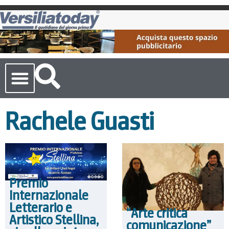
Cronaca Toscana
Rachele Guasti
Premio
Internazionale
Letterario e
“Arte critica
Artistico Stellina,
comunicazione”