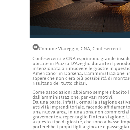
Comune Viareggio
,
CNA
,
Confesercenti
Confesercenti e CNA esprimono grande insoddis
ubicate in Piazza D’Azeglio durante il periodo
intenzionata a rimuovere le giostre in questio
Americano” in Darsena. L’amministrazione, in 
sapere che non c’era più possibilità di montar
risultano del tutto chiari.
Come associazioni abbiamo sempre ribadito la
dall’amministrazione, per vari motivi.
Da una parte, infatti, ormai la stagione estiv
attività imprenditoriale, facendo affidamento
una nuova area, in una zona non commercialm
gravemente a repentaglio l’intera stagione. 
a questo tipo di giostre, che sono a basso imp
porterebbe i propri figli a giocare o passeggiar