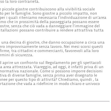
so la loro contrarietà.
iccole giostre contribuiscono alla vivibilità sociale
to per le famiglie. Sono giostre a piccolo impatto, non
r i quali riteniamo necessaria l’individuazione di un’area
mo che in prossimità della passeggiata possano essere
giostre, senza che ciò vada a danneggiare l’immagine del
stallazioni possano contribuire a rendere attrattiva tutta
 di una decina di giostre, che danno occupazione a circa una
bero improvvisamente senza lavoro. Nei mesi scorsi questi
firme, tra cittadini e commercianti, favorevoli alla loro
rmini di sicurezza.
d aprire un confronto sul Regolamento per gli spettacoli
a area attrezzata. Viareggio, ad oggi, è infatti priva di un
 normativa nazionale. Come si possono imporre decisioni
tiva di diverse famiglie, senza prima aver disegnato le
ee per questo tipo di attività? Chiediamo, quindi , la
certazione che vada a ridefinire in modo chiaro e univoco