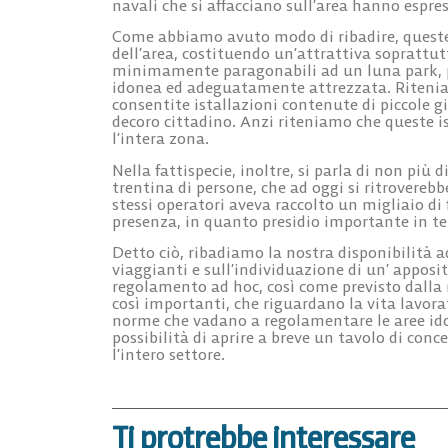
navali che si affacciano sull’area hanno espres
Come abbiamo avuto modo di ribadire, queste p
dell’area, costituendo un’attrattiva soprattut
minimamente paragonabili ad un luna park, pe
idonea ed adeguatamente attrezzata. Ritenia
consentite istallazioni contenute di piccole 
decoro cittadino. Anzi riteniamo che queste i
l’intera zona.
Nella fattispecie, inoltre, si parla di non più
trentina di persone, che ad oggi si ritrovereb
stessi operatori aveva raccolto un migliaio di 
presenza, in quanto presidio importante in te
Detto ciò, ribadiamo la nostra disponibilità a
viaggianti e sull’individuazione di un’ apposit
regolamento ad hoc, così come previsto dalla
così importanti, che riguardano la vita lavora
norme che vadano a regolamentare le aree idon
possibilità di aprire a breve un tavolo di con
l’intero settore.
Ti protrebbe interessare