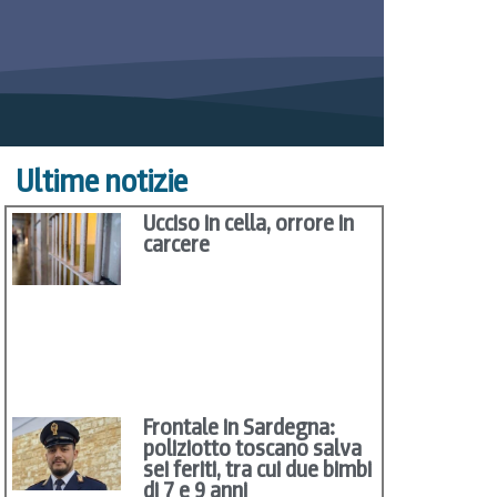
Ultime notizie
Ucciso in cella, orrore in
carcere
Frontale in Sardegna:
poliziotto toscano salva
sei feriti, tra cui due bimbi
di 7 e 9 anni