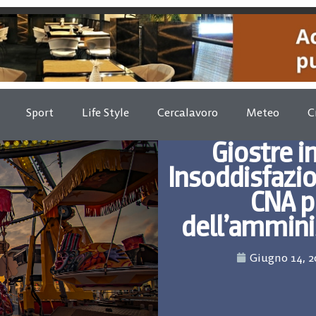
Sport
Life Style
Cercalavoro
Meteo
C
Giostre i
Insoddisfazio
CNA p
dell’ammin
Giugno 14, 2