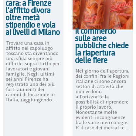
cara: a Firenze
l’affitto divora
oltre metà
stipendio e vola
Il commercio
ai livelli di Milano
sulle aree
Trovare una casa in
pubbliche chiede
affitto nel capoluogo
la riapertura
toscano sta diventando
delle fiere
una sfida sempre più
difficile, soprattutto per
lavoratori e giovani
Nel giorno dell’apertura
famiglie. Negli ultimi
dei confini fra le Regioni
sei anni Firenze ha
italiane ci sono ancora
registrato uno dei più
settori di attività che
forti aumenti dei
non vedono
canoni di locazione in
all’orizzonte la
Italia, raggiungendo ...
possibilità di riprendere
il proprio lavoro.
Nonostante molte
evidenti incongruenze
fra le varie merceologie.
E’ il caso dei mercati e ...