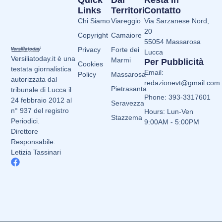
Quick
Dai
Resta In
Links
Territori
Contatto
Chi Siamo
Viareggio
Via Sarzanese Nord,
20
Copyright
Camaiore
55054 Massarosa
Privacy
Forte dei
Lucca
Versiliatoday.it è una
Marmi
Per Pubblicità
Cookies
testata giornalistica
Email:
Policy
Massarosa
autorizzata dal
redazionevt@gmail.com
Pietrasanta
tribunale di Lucca il
Phone: 393-3317601
24 febbraio 2012 al
Seravezza
n° 937 del registro
Hours: Lun-Ven
Stazzema
Periodici.
9:00AM - 5:00PM
Direttore
Responsabile:
Letizia Tassinari