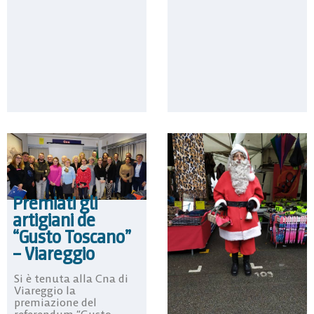
Premiati gli
artigiani de
“Gusto Toscano”
– Viareggio
Si è tenuta alla Cna di
Viareggio la
premiazione del
referendum “Gusto