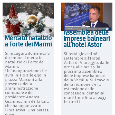
Assemblea delle
Mercato natalizio
imprese balneari
a Forte dei Marmi
all’hotel Astor
Si inaugura domenica 8
Si terrà giovedi 26
dicembre il mercato
settembre all’Hotel
natalizio di Forte dei
Astor di Viareggio, dalle
Marmi.
ore 15 alle ore 19, la
Un’inaugurazione che
prossima assemblea
avrà inizio alle 9.30 in
delle imprese balneari
piazza Marconi alla
della Versilia. Sul tavolo
presenza della
della riunione c’è la
amministrazione
estensione delle
comunale e del
concessioni demaniali
presidente Andrea
marittime fino al 2033
Giannecchini della Cna
in tutti i ...
che ha organizzato
l’iniziativa. Una piazza
dove ...