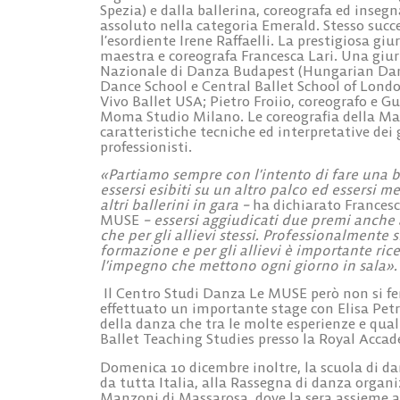
Spezia) e dalla ballerina, coreografa ed inseg
assoluto nella categoria Emerald. Stesso succe
l’esordiente
Irene Raffaelli
. La prestigiosa giu
maestra e coreografa Francesca Lari. Una giu
Nazionale di Danza Budapest (Hungarian Da
Dance School e Central Ballet School of Lond
Vivo Ballet USA;
Pietro Froiio
, coreografo e 
Moma Studio Milano. Le coreografia della Mae
caratteristiche tecniche ed interpretative dei
professionisti.
«Partiamo sempre con l’intento di fare una b
essersi esibiti su un altro palco ed essersi 
altri ballerini in gara –
ha dichiarato
Francesc
MUSE
– essersi aggiudicati due premi anche
che per gli allievi stessi. Professionalmente
formazione e per gli allievi è importante ricev
l’impegno che mettono ogni giorno in sala».
Il Centro Studi Danza Le MUSE però non si fe
effettuato un importante stage con
Elisa Petr
della danza che tra le molte esperienze e qual
Ballet Teaching Studies presso la Royal Acca
Domenica
10 dicembre inoltre
, la scuola di 
da tutta Italia, alla Rassegna di danza organi
Manzoni di Massarosa, dove la sera assieme a