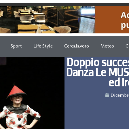
Sport
Life Style
Cercalavoro
Meteo
C
Doppio succes
Danza Le MUS
ed I
Dicembre