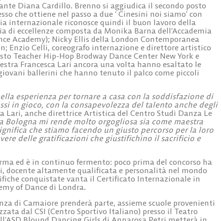
nante
Diana Cardillo
. Brenno si aggiudica il secondo posto
sso che ottiene nel passo a due ‘ Cinesini noi siamo’ con
ria internazionale riconosce quindi il buon lavoro della
ria di eccellenze composta da
Monika Barna
dell’Accademia
nce Academy);
Nicky Ellis
della London Contemporanea
on;
Enzio Celli
, coreografo internazione e direttore artistico
Gusto Teacher Hip-Hop Brodway Dance Center New York e
stra Francesca Lari ancora una volta hanno esaltato le
 giovani ballerini che hanno tenuto il palco come piccoli
ella esperienza per tornare a casa con la soddisfazione di
messi in gioco, con la consapevolezza del talento anche degli
a Lari,
anche direttrice Artistica del
Centro Studi Danza Le
 a Bologna mi rende molto orgogliosa sia come maestra
 significa che stiamo facendo un giusto percorso per la loro
ere delle gratificazioni che giustifichino il sacrificio e
rma ed è in continuo fermento: poco prima del concorso ha
i
, docente altamente qualificata e personalità nel mondo
ifiche conquistate vanta il Certificato Internazionale in
demy of Dance di Londra.
danza di Camaiore prenderà parte, assieme scuole provenienti
zzata dal CSI (Centro Sportivo Italiano) presso il Teatro
ll’ASD Blound Dancing Girls di
Annarosa Petri
metterà in