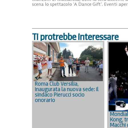
scena lo spettacolo ‘
A Dance Gift’
. Eventi aper
Ti protrebbe interessare
Roma Club Versilia,
inaugurata la nuova sede: il
sindaco Pierucci socio
onorario
Mondial
Kong, tr
Macchi 