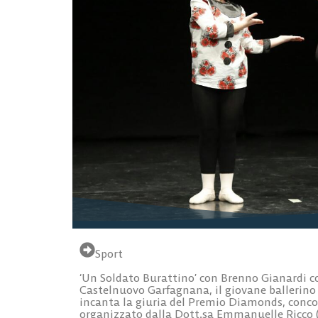
Sport
‘Un Soldato Burattino’ con
Brenno Gianardi
co
Castelnuovo Garfagnana, il giovane ballerino
incanta la giuria del
Premio Diamonds
, conc
organizzato dalla Dott.sa Emmanuelle Ricco (