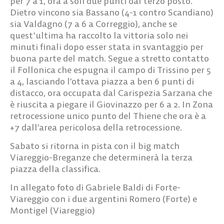
per 7 a 1, ora a soli due punti dal terzo posto.
Dietro vincono sia Bassano (4-1 contro Scandiano)
sia Valdagno (7 a 6 a Correggio), anche se
quest’ultima ha raccolto la vittoria solo nei
minuti finali dopo esser stata in svantaggio per
buona parte del match. Segue a stretto contatto
il Follonica che espugna il campo di Trissino per 5
a 4, lasciando l’ottava piazza a ben 6 punti di
distacco, ora occupata dal Carispezia Sarzana che
è riuscita a piegare il Giovinazzo per 6 a 2. In Zona
retrocessione unico punto del Thiene che ora è a
+7 dall’area pericolosa della retrocessione.
Sabato si ritorna in pista con il big match
Viareggio-Breganze che determinerà la terza
piazza della classifica.
In allegato foto di Gabriele Baldi di Forte-
Viareggio con i due argentini Romero (Forte) e
Montigel (Viareggio)