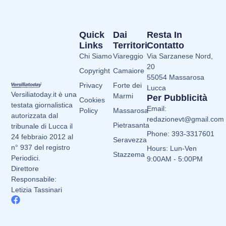
Quick
Dai
Resta In
Links
Territori
Contatto
Chi Siamo
Viareggio
Via Sarzanese Nord,
20
Copyright
Camaiore
55054 Massarosa
Privacy
Forte dei
Lucca
Versiliatoday.it è una
Marmi
Per Pubblicità
Cookies
testata giornalistica
Email:
Policy
Massarosa
autorizzata dal
redazionevt@gmail.com
Pietrasanta
tribunale di Lucca il
Phone: 393-3317601
24 febbraio 2012 al
Seravezza
n° 937 del registro
Hours: Lun-Ven
Stazzema
Periodici.
9:00AM - 5:00PM
Direttore
Responsabile:
Letizia Tassinari