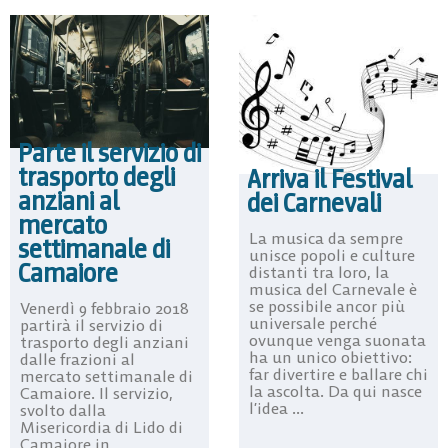
Parte il servizio di
trasporto degli
Arriva il Festival
anziani al
dei Carnevali
mercato
La musica da sempre
settimanale di
unisce popoli e culture
Camaiore
distanti tra loro, la
musica del Carnevale è
se possibile ancor più
Venerdì 9 febbraio 2018
universale perché
partirà il servizio di
ovunque venga suonata
trasporto degli anziani
ha un unico obiettivo:
dalle frazioni al
far divertire e ballare chi
mercato settimanale di
la ascolta. Da qui nasce
Camaiore. Il servizio,
l’idea ...
svolto dalla
Misericordia di Lido di
Camaiore in