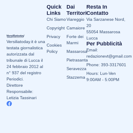
Quick
Dai
Resta In
Links
Territori
Contatto
Chi Siamo
Viareggio
Via Sarzanese Nord,
20
Copyright
Camaiore
55054 Massarosa
Privacy
Forte dei
Lucca
Versiliatoday.it è una
Marmi
Per Pubblicità
Cookies
testata giornalistica
Email:
Policy
Massarosa
autorizzata dal
redazionevt@gmail.com
Pietrasanta
tribunale di Lucca il
Phone: 393-3317601
24 febbraio 2012 al
Seravezza
n° 937 del registro
Hours: Lun-Ven
Stazzema
Periodici.
9:00AM - 5:00PM
Direttore
Responsabile:
Letizia Tassinari