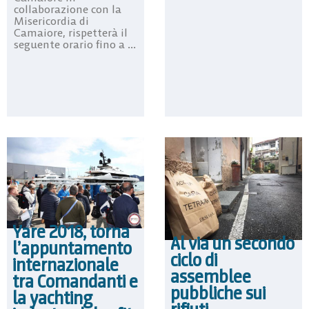
collaborazione con la
Misericordia di
Camaiore, rispetterà il
seguente orario fino a ...
Yare 2018, torna
Al via un secondo
l’appuntamento
ciclo di
internazionale
assemblee
tra Comandanti e
pubbliche sui
la yachting