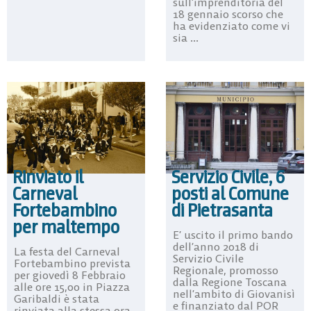
sull’imprenditoria del
18 gennaio scorso che
ha evidenziato come vi
sia ...
Rinviato il
Servizio Civile, 6
Carneval
posti al Comune
Fortebambino
di Pietrasanta
per maltempo
E’ uscito il primo bando
dell’anno 2018 di
La festa del Carneval
Servizio Civile
Fortebambino prevista
Regionale, promosso
per giovedì 8 Febbraio
dalla Regione Toscana
alle ore 15,00 in Piazza
nell’ambito di Giovanisì
Garibaldi è stata
e finanziato dal POR
rinviata alla stessa ora