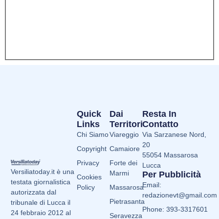
Quick
Dai
Resta In
Links
Territori
Contatto
Chi Siamo
Viareggio
Via Sarzanese Nord,
20
Copyright
Camaiore
55054 Massarosa
Privacy
Forte dei
Lucca
Versiliatoday.it è una
Marmi
Per Pubblicità
Cookies
testata giornalistica
Email:
Policy
Massarosa
autorizzata dal
redazionevt@gmail.com
Pietrasanta
tribunale di Lucca il
Phone: 393-3317601
24 febbraio 2012 al
Seravezza