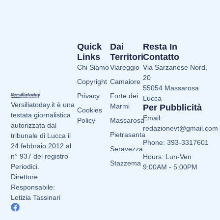
Quick
Dai
Resta In
Links
Territori
Contatto
Chi Siamo
Viareggio
Via Sarzanese Nord,
20
Copyright
Camaiore
55054 Massarosa
Privacy
Forte dei
Lucca
Versiliatoday.it è una
Marmi
Per Pubblicità
Cookies
testata giornalistica
Email:
Policy
Massarosa
autorizzata dal
redazionevt@gmail.com
Pietrasanta
tribunale di Lucca il
Phone: 393-3317601
24 febbraio 2012 al
Seravezza
n° 937 del registro
Hours: Lun-Ven
Stazzema
Periodici.
9:00AM - 5:00PM
Direttore
Responsabile:
Letizia Tassinari