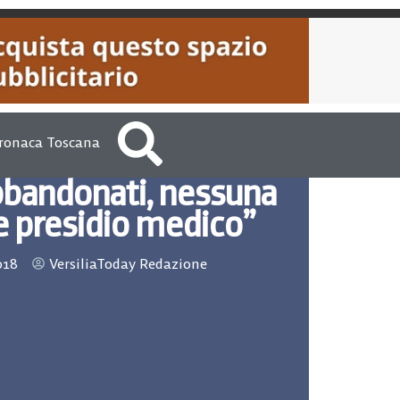
ronaca Toscana
abbandonati, nessuna
e presidio medico”
018
VersiliaToday Redazione