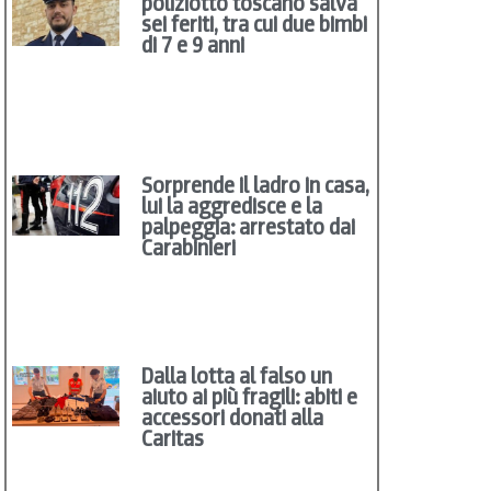
poliziotto toscano salva
sei feriti, tra cui due bimbi
di 7 e 9 anni
Sorprende il ladro in casa,
lui la aggredisce e la
palpeggia: arrestato dai
Carabinieri
Dalla lotta al falso un
aiuto ai più fragili: abiti e
accessori donati alla
Caritas