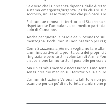
Se è vero che la presenza dipenda dalle diretti
sistema emergenza/urgenza” parla chiaro. Il pu
soccorso, un lasso temporale che può oscillar
E chiunque conosce il territorio di Stazzema 
rispettare se l’ambulanza col medico parte da 
Lido di Camaiore.
Anche per questo le parole del vicesindaco sul
menzogna. Pochi minuti non bastano per rag
Come Stazzema a 360 non vogliamo fare allar
amministrativo alla pronta cura dei propri c
ringraziare però tutti i volontari di Arni e P
disposizione fanno tutto il possibile per essere 
Ma un cambiamento è necessario: siamo senza a
senza presidio medico sul territorio e la sicu
L’amministrazione Verona ha fallito, e non può 
scambio per un po’ di notorietà e ambizione po