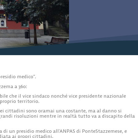
residio medico”.
azzema a 360:
le che il vice sindaco nonché vice presidente nazionale
proprio territorio.
 dei cittadini sono oramai una costante, ma al danno si
andi risoluzioni mentre in realtà tutto va a discapito della
nza di un presidio medico all’ANPAS di PonteStazzemese, e
ata ai propri cittadini.