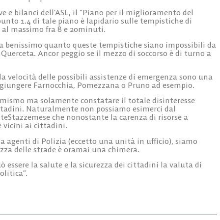
ve e bilanci dell’ASL, il “Piano per il miglioramento del
nto 1.4 di tale piano è lapidario sulle tempistiche di
e al massimo fra 8 e 20minuti.
sa benissimo quanto queste tempistiche siano impossibili da
Querceta. Ancor peggio se il mezzo di soccorso è di turno a
la velocità delle possibili assistenze di emergenza sono una
giungere Farnocchia, Pomezzana o Pruno ad esempio.
mismo ma solamente constatare il totale disinteresse
ittadini. Naturalmente non possiamo esimerci dal
onteStazzemese che nonostante la carenza di risorse a
vicini ai cittadini.
genti di Polizia (eccetto una unità in ufficio), siamo
rezza delle strade è oramai una chimera.
essere la salute e la sicurezza dei cittadini la valuta di
litica”.