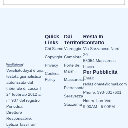
Quick
Dai
Resta In
Links
Territori
Contatto
Chi Siamo
Viareggio
Via Sarzanese Nord,
20
Copyright
Camaiore
55054 Massarosa
Privacy
Forte dei
Lucca
Versiliatoday.it è una
Marmi
Per Pubblicità
Cookies
testata giornalistica
Email:
Policy
Massarosa
autorizzata dal
redazionevt@gmail.com
Pietrasanta
tribunale di Lucca il
Phone: 393-3317601
24 febbraio 2012 al
Seravezza
n° 937 del registro
Hours: Lun-Ven
Stazzema
Periodici.
9:00AM - 5:00PM
Direttore
Responsabile:
Letizia Tassinari