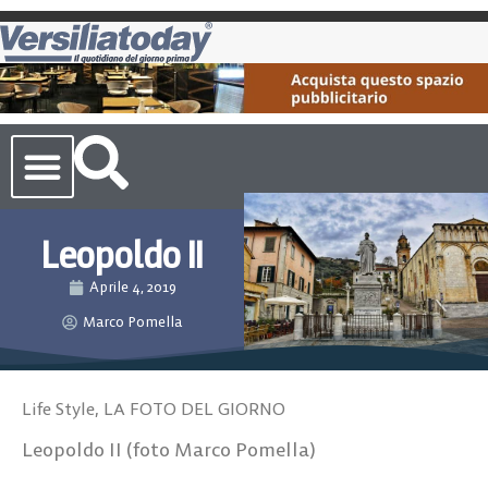
Cronaca Toscana
Leopoldo II
Aprile 4, 2019
Marco Pomella
Life Style
,
LA FOTO DEL GIORNO
Leopoldo II (foto Marco Pomella)