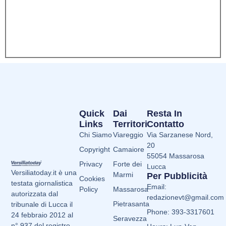
Quick
Dai
Resta In
Links
Territori
Contatto
Chi Siamo
Viareggio
Via Sarzanese Nord,
20
Copyright
Camaiore
55054 Massarosa
Privacy
Forte dei
Lucca
Versiliatoday.it è una
Marmi
Per Pubblicità
Cookies
testata giornalistica
Email:
Policy
Massarosa
autorizzata dal
redazionevt@gmail.com
Pietrasanta
tribunale di Lucca il
Phone: 393-3317601
24 febbraio 2012 al
Seravezza
n° 937 del registro