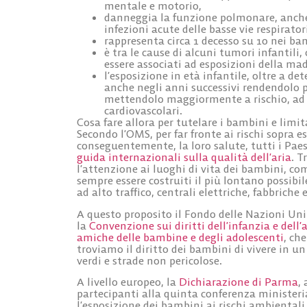
mentale e motorio,
danneggia la funzione polmonare, anche 
infezioni acute delle basse vie respirator
rappresenta circa 1 decesso su 10 nei bam
è tra le cause di alcuni tumori infantil
essere associati ad esposizioni della ma
l’esposizione in età infantile, oltre a de
anche negli anni successivi rendendolo pi
mettendolo maggiormente a rischio, ad 
cardiovascolari.
Cosa fare allora per tutelare i bambini e limi
Secondo l’OMS, per far fronte ai rischi sopra e
conseguentemente, la loro salute, tutti i Pa
guida internazionali sulla qualità dell’aria
. T
l’attenzione ai
luoghi di vita dei bambini, come
sempre essere costruiti il più lontano possib
ad alto traffico, centrali elettriche, fabbriche e
A questo proposito il Fondo delle Nazioni Unit
la
Convenzione sui diritti dell’infanzia e dell
amiche delle bambine e degli adolescenti
, ch
troviamo il
diritto dei bambini di vivere in u
verdi e strade non pericolose
.
A livello europeo, la
Dichiarazione di Parma
,
partecipanti alla quinta conferenza ministeri
l’esposizione dei bambini ai rischi ambientali 