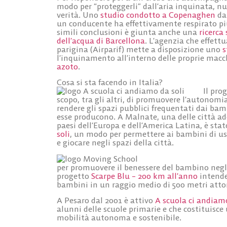
modo per “proteggerli” dall’aria inquinata, n
verità. Uno
studio condotto a Copenaghen
dal
un conducente ha effettivamente respirato più
simili conclusioni è giunta anche una
ricerca 
dell’acqua di Barcellona
. L’agenzia che effett
parigina (Airparif) mette a disposizione uno
l’inquinamento all’interno delle proprie macch
azoto
.
Cosa si sta facendo in Italia?
Il pro
scopo, tra gli altri, di promuovere l’autonomi
rendere gli spazi pubblici frequentati dai ba
esse producono. A Malnate, una delle città ade
paesi dell’Europa e dell’America Latina, è sta
soli
, un modo per permettere ai bambini di us
e giocare negli spazi della città.
per promuovere il benessere del bambino negli s
progetto
Scarpe Blu – 200 km all’anno
intende
bambini in un raggio medio di 500 metri attor
A Pesaro dal 2001 è attivo
A scuola ci andiamo
alunni delle scuole primarie e che costituisce 
mobilità autonoma e sostenibile.