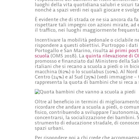
luoghi della vita quotidiana salubri e sicuri tal
nonché a spazi verdi nei quali giocare e svolger
È evidente che di strada ce ne sia ancora da f
rispettare tali impegni con azioni mirate, a
il traffico, nei luoghi maggiormente frequent
Incentivare la mobilità pedonale o ciclabile 
rispondere a questi obiettivi. Purtroppo i dati
Portogallo e San Marino, risulta
ai primi post
scuola
(OMS 2018). La
quinta rilevazione di O
promosso e finanziato dal Ministero della Sal
italiani che si recano a scuola a piedi o in bic
macchina (62%) o lo scuolabus (10%). Al Nord l
Centro (24%) e al Sud (25%) (vedi immagine – 
rappresenta la quota di bambini che si reca a s
Oltre al beneficio in termini di miglioramento
ricordare che andare a scuola a piedi, o comun
fisico, contribuendo a sviluppare l’autonomia,
concentrarsi, la socializzazione dei bambini. S
strumento di educazione stradale, di conoscenz
spazi urbani.
Per rispondere poi a chi crede che accompagna