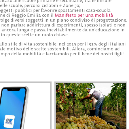
icato alle scuole primarie e secondarie; tra le misure
lle scuole, percorsi ciclabili e Zone 30;
oggetti pubblici
per favorire spostamenti casa-scuola
une di Reggio Emilia con il
Manifesto per una mobilità
olge diversi soggetti in un piano condiviso di progettazione.
 non parlare addirittura di esperimenti, spesso isolati e non
è ancora lunga e passa inevitabilmente da un’educazione in
in queste scelte un ruolo chiave.
lo stile di vita sostenibile, nel 2019 per il 91% degli italiani
ipale motivo delle scelte sostenibili. Allora, cominciamo ad
mpo della mobilità e facciamolo per il bene dei nostri figli!