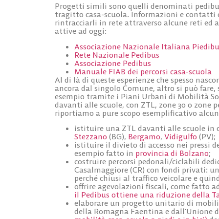
Progetti simili sono quelli denominati pedibus 
tragitto casa-scuola. Informazioni e contatti c
rintracciarli in rete attraverso alcune reti ed
attive ad oggi:
Associazione Nazionale Italiana Piedibu
Rete Nazionale Pedibus
Associazione Pedibus
Manuale FIAB dei percorsi casa-scuola
Al di là di queste esperienze che spesso nascon
ancora dal singolo Comune, altro si può fare, 
esempio tramite i Piani Urbani di Mobilità Sos
davanti alle scuole, con ZTL, zone 30 o zone pe
riportiamo a pure scopo esemplificativo alcun
istituire una
ZTL davanti alle scuole
in 
Stezzano
(BG),
Bergamo
,
Vidigulfo
(PV);
istituire il
divieto di accesso nei pressi d
esempio fatto in
provincia di Bolzano
;
costruire
percorsi pedonali/ciclabili dedi
Casalmaggiore (CR) con fondi privati: un 
perché chiusi al traffico veicolare e quind
offrire
agevolazioni fiscali
, come fatto a
il Pedibus ottiene una riduzione della T
elaborare un
progetto unitario di mobili
della Romagna Faentina e dall’Unione 