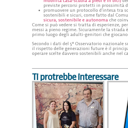
mobilità casa-scuola a piedi e in bici)
ded
previste percorsi protetti in prossimità de
promuovere un
protocollo d’intesa tra s
sostenibili e sicuri, come fatto dal Com
sicura, sostenibile e autonoma
che coinv
Come si può vedere si tratta di esperienze, per
messi a pieno regime. Sicuramente la strada 
primo luogo degli adulti-genitori che giocano 
Secondo i dati del 5° Osservatorio nazionale sul
il rispetto delle generazioni future è il princ
operare scelte davvero sostenibili anche nel ca
Ti protrebbe interessare