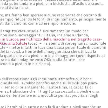
i da poter andare a piedi e in bicicletta all’asilo e a scuola,
e attività fisica
.
are, ma fanno ben sperare alcune esperienze che cercano di
d esempio
riducendo le fonti di inquinamento, principalmente
ati dai bambini, come ad esempio le scuole
.
nel tragitto casa-scuola è sicuramente un modo per
 non sono incoraggianti: l’Italia, insieme a Irlanda,
i in Europa per l’utilizzo della macchina nel tragitto casa-
Kkio alla Salute
(2016) – il sistema di sorveglianza nazionale
ute – mette infatti in luce una bassa percentuale di bambini
icletta (27%), a fronte della maggioranza che utilizza la
a quota che va a piedi o in bici è maggiore (30%) rispetto al
tratta dall’indagine 2016 OKkio alla Salute – che
cuola a piedi o in bicicletta).
 dell’esposizione agli inquinanti atmosferici, è bene
que da soli, avrebbe benefici anche sullo sviluppo psico-
 il senso di orientamento, l’autostima, la capacità di
enza tralasciare che il tragitto casa-scuola a piedi è uno
a del territorio e una modalità per riappropriarsi degli
re i bambini in auto e non farli andare a piedi sarebbe un