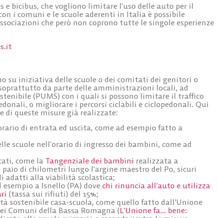
e bicibus, che vogliono limitare l’uso delle auto per il
on i comuni e le scuole aderenti in Italia è possibile
 associazioni che però non coprono tutte le singole esperienze
s.it
o su iniziativa delle scuole o dei comitati dei genitori o
soprattutto da parte delle amministrazioni locali, ad
tenibile (PUMS) con i quali si possono limitare il traffico
donali, o migliorare i percorsi ciclabili e ciclopedonali. Qui
e di queste misure già realizzate:
orario di entrata ed uscita, come ad esempio fatto a
elle scuole
nell’orario di ingresso dei bambini, come ad
cati
, come la
Tangenziale dei bambini
realizzata a
paio di chilometri lungo l’argine maestro del Po, sicuri
i adatti alla viabilità scolastica;
d esempio a Isnello (PA) dove
chi rinuncia all’auto e utilizza
ari
(tassa sui rifiuti) del 15%;
tà sostenibile casa-scuola
, come quello fatto dall’Unione
dei Comuni della Bassa Romagna (
L’Unione fa… bene: