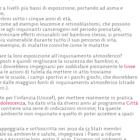
a livelli più bassi di esposizione, portando ad asma e
ie,
bini sotto i cinque anni di età,
i, come ad esempio leucemie e retinoblastomi, che possono
dre agli inquinanti cancerogeni nel periodo prenatale,
terminare effetti misurabili nel bambino stesso, si proietta
ù vulnerabile durante tutto il suo percorso di vita,
esempio, di malattie croniche come le malattie
tare la loro esposizione all’inquinamento atmosferico?
sposti e quindi migliorare la sicurezza dei bambini e,
esi dovrebbero impegnarsi per soddisfare pienamente le
linee
ra le azioni di tutela da mettere in atto troviamo
 le scuole, i campi sportivi e i parchi giochi, che dovrebbero
ile dalle maggiori fonti di inquinamento atmosferico
(strade
cc.).
e per l’infanzia (Unicef), per mettere realmente in pratica
’adolescenza
, ha dato vita da diversi anni al programma
Città
e contiene una serie di indicazioni minime; tra queste
n ambiente non inquinato e quello di poter accedere a spazi
 appoggiata e sottoscritta nei 2010 da 53 Stati membri
ale su ambiente e salute, impegnava i Paesi a ridurre
e a garantire loro, entro il 2020, l’accesso ad ambienti e