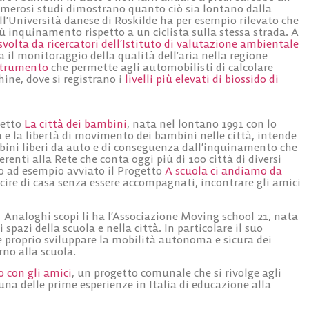
umerosi studi dimostrano quanto ciò sia lontano dalla
l’Università danese di Roskilde ha per esempio rilevato che
 inquinamento rispetto a un ciclista sulla stessa strada. A
svolta da ricercatori dell’Istituto di valutazione ambientale
ua il monitoraggio della qualità dell’aria nella regione
strumento
che permette agli automobilisti di calcolare
ine, dove si registrano i
livelli più elevati di biossido di
getto
La città dei bambini
, nata nel lontano 1991 con lo
a e la libertà di movimento dei bambini nelle città, intende
mbini liberi da auto e di conseguenza dall’inquinamento che
renti alla Rete che conta oggi più di 100 città di diversi
to ad esempio avviato il Progetto
A scuola ci andiamo da
cire di casa senza essere accompagnati, incontrare gli amici
Analoghi scopi li ha l’Associazione Moving school 21, nata
pazi della scuola e nella città. In particolare il suo
 proprio sviluppare la mobilità autonoma e sicura dei
no alla scuola.
 con gli amici
, un progetto comunale che si rivolge agli
una delle prime esperienze in Italia di educazione alla