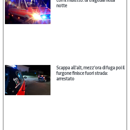
con il muletto: la tragedia nella
notte
Scappa all’alt, mezz’ora di fuga poi il
furgone finisce fuori strada:
arrestato