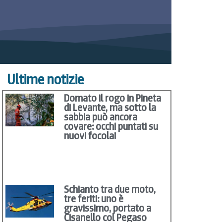
Ultime notizie
Domato il rogo in Pineta
di Levante, ma sotto la
sabbia può ancora
covare: occhi puntati su
nuovi focolai
Schianto tra due moto,
tre feriti: uno è
gravissimo, portato a
Cisanello col Pegaso