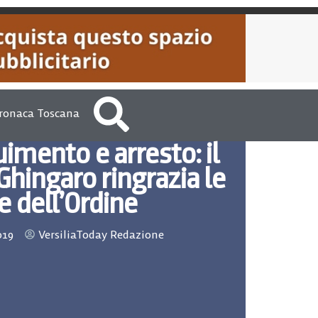
ronaca Toscana
imento e arresto: il
Ghingaro ringrazia le
e dell’Ordine
019
VersiliaToday Redazione