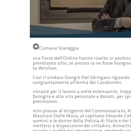
Comune Viareggio
«Le Forze dell’Ordine hanno risolto in pochi
prendiamo atto, se ancora ce ne fosse bisogno
la Versilia».
Così
il sindaco Giorgio Del Ghingaro
riguardo i
congiuntamente all’Arma dei Carabinieri.
«Grazie per il lavoro a volte estenuante, troppo
famiglia e alla vita personale e donati, per spi
precisione».
«Un plauso al dirigente del Commissariato, M
Maurizio Dalle Mura, al capitano Edoardo Ceto
uomini e le donne della Polizia di Stato e dei
mettersi a disposizione dei cittadini, dimostra
piccole a quelle più impegnative, gestendo u