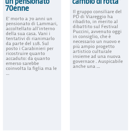
un pensionato
cambio di rotta”
70enne
Il gruppo consiliare del
PD di Viareggio ha
E’ morto a 70 anni un
ribadito, in merito al
pensionato di Lammari,
dibattito sul Festival
accoltellato all’interno
Puccini, avvenuto oggi
della sua casa. Vani i
in consiglio, che è
tentativi di rianimarlo
necessario un nuovo e
da parte del 118. Sul
più ampio progetto
posto i Carabinieri per
artistico culturale
ricostruire quanto
insieme ad una nuova
accaduto: da quanto
governace . Auspicabile
emerso sarebbe
anche una ...
coinvolta la figlia ma le
...