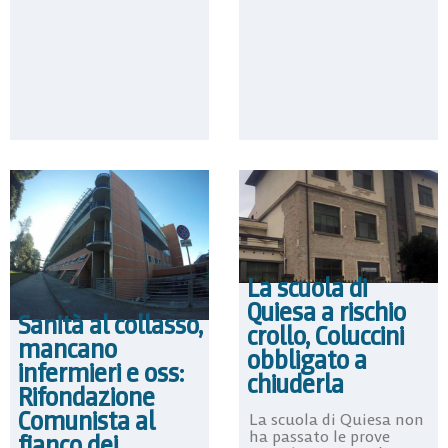
La scuola di
Quiesa a rischio
Sanità al collasso,
crollo, Coluccini
mancano
obbligato a
infermieri e oss:
chiuderla
Rifondazione
Comunista al
La scuola di Quiesa non
ha passato le prove
fianco dei