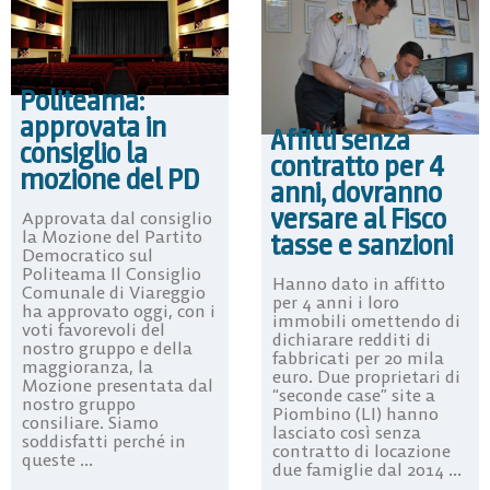
Politeama:
approvata in
Affitti senza
consiglio la
contratto per 4
mozione del PD
anni, dovranno
versare al Fisco
Approvata dal consiglio
la Mozione del Partito
tasse e sanzioni
Democratico sul
Politeama Il Consiglio
Hanno dato in affitto
Comunale di Viareggio
per 4 anni i loro
ha approvato oggi, con i
immobili omettendo di
voti favorevoli del
dichiarare redditi di
nostro gruppo e della
fabbricati per 20 mila
maggioranza, la
euro. Due proprietari di
Mozione presentata dal
“seconde case” site a
nostro gruppo
Piombino (LI) hanno
consiliare. Siamo
lasciato così senza
soddisfatti perché in
contratto di locazione
queste ...
due famiglie dal 2014 ...