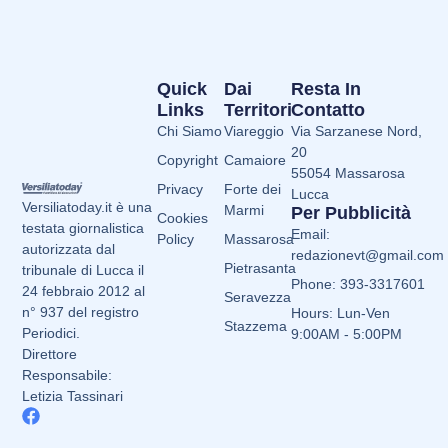
Quick
Dai
Resta In
Links
Territori
Contatto
Chi Siamo
Viareggio
Via Sarzanese Nord,
20
Copyright
Camaiore
55054 Massarosa
Privacy
Forte dei
Lucca
Versiliatoday.it è una
Marmi
Per Pubblicità
Cookies
testata giornalistica
Email:
Policy
Massarosa
autorizzata dal
redazionevt@gmail.com
Pietrasanta
tribunale di Lucca il
Phone: 393-3317601
24 febbraio 2012 al
Seravezza
n° 937 del registro
Hours: Lun-Ven
Stazzema
Periodici.
9:00AM - 5:00PM
Direttore
Responsabile:
Letizia Tassinari