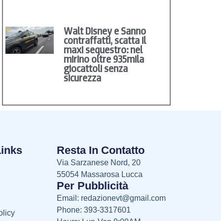
Walt Disney e Sanno
contraffatti, scatta il
maxi sequestro: nel
mirino oltre 935mila
giocattoli senza
sicurezza
Links
Resta In Contatto
Via Sarzanese Nord, 20
55054 Massarosa Lucca
Per Pubblicità
Email:
redazionevt@gmail.com
Phone: 393-3317601
licy