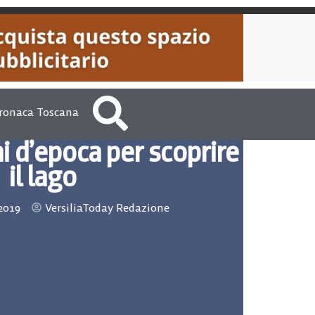
ronaca Toscana
i d’epoca per scoprire
il lago
2019
VersiliaToday Redazione