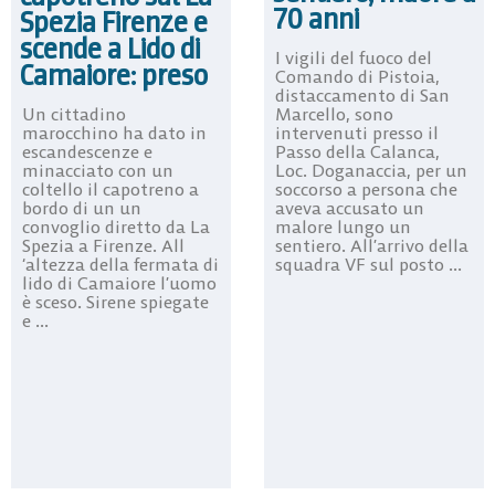
70 anni
Spezia Firenze e
scende a Lido di
I vigili del fuoco del
Camaiore: preso
Comando di Pistoia,
distaccamento di San
Marcello, sono
Un cittadino
intervenuti presso il
marocchino ha dato in
Passo della Calanca,
escandescenze e
Loc. Doganaccia, per un
minacciato con un
soccorso a persona che
coltello il capotreno a
aveva accusato un
bordo di un un
malore lungo un
convoglio diretto da La
sentiero. All’arrivo della
Spezia a Firenze. All
squadra VF sul posto ...
‘altezza della fermata di
lido di Camaiore l’uomo
è sceso. Sirene spiegate
e ...