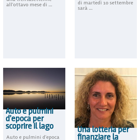
di martedì 10 settembre
all’ottavo mese di ...
sarà ...
Auto e pulmini
d’epoca per
scoprire il lago
Una lotteria per
finanziare la
Auto e pulmini d’epoca