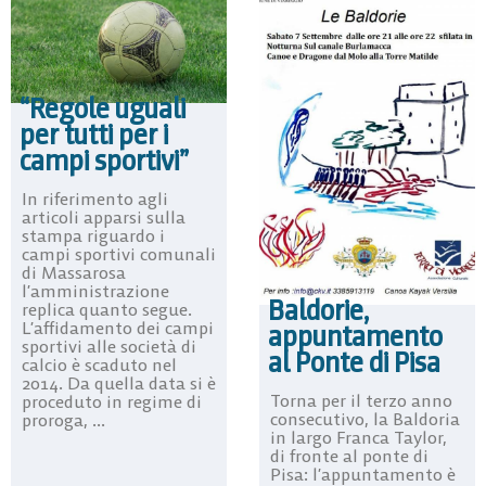
“Regole uguali
per tutti per i
campi sportivi”
In riferimento agli
articoli apparsi sulla
stampa riguardo i
campi sportivi comunali
di Massarosa
l’amministrazione
Baldorie,
replica quanto segue.
L’affidamento dei campi
appuntamento
sportivi alle società di
al Ponte di Pisa
calcio è scaduto nel
2014. Da quella data si è
Torna per il terzo anno
proceduto in regime di
consecutivo, la Baldoria
proroga, ...
in largo Franca Taylor,
di fronte al ponte di
Pisa: l’appuntamento è