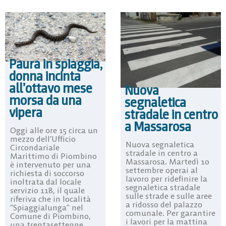
Paura in spiaggia,
donna incinta
all’ottavo mese
Nuova
morsa da una
segnaletica
vipera
stradale in centro
a Massarosa
Oggi alle ore 15 circa un
mezzo dell’Ufficio
Nuova segnaletica
Circondariale
stradale in centro a
Marittimo di Piombino
Massarosa. Martedì 10
è intervenuto per una
settembre operai al
richiesta di soccorso
lavoro per ridefinire la
inoltrata dal locale
segnaletica stradale
servizio 118, il quale
sulle strade e sulle aree
riferiva che in località
a ridosso del palazzo
“Spiaggialunga” nel
comunale. Per garantire
Comune di Piombino,
i lavori per la mattina
una trentasettenne