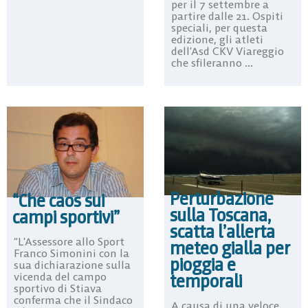
per il 7 settembre a
partire dalle 21. Ospiti
speciali, per questa
edizione, gli atleti
dell’Asd CKV Viareggio
che sfileranno ...
Perturbazione
“Che caos sui
sulla Toscana,
campi sportivi”
scatta l’allerta
“L’Assessore allo Sport
meteo gialla per
Franco Simonini con la
pioggia e
sua dichiarazione sulla
temporali
vicenda del campo
sportivo di Stiava
conferma che il Sindaco
A causa di una veloce