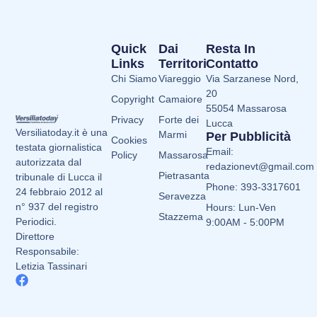
Quick
Dai
Resta In
Links
Territori
Contatto
Chi Siamo
Viareggio
Via Sarzanese Nord,
20
Copyright
Camaiore
55054 Massarosa
Privacy
Forte dei
Lucca
Versiliatoday.it è una
Marmi
Per Pubblicità
Cookies
testata giornalistica
Email:
Policy
Massarosa
autorizzata dal
redazionevt@gmail.com
Pietrasanta
tribunale di Lucca il
Phone: 393-3317601
24 febbraio 2012 al
Seravezza
n° 937 del registro
Hours: Lun-Ven
Stazzema
Periodici.
9:00AM - 5:00PM
Direttore
Responsabile:
Letizia Tassinari