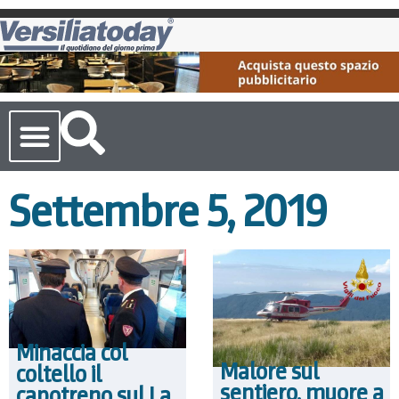
Cronaca Toscana
Settembre 5, 2019
Minaccia col
Malore sul
coltello il
sentiero, muore a
capotreno sul La