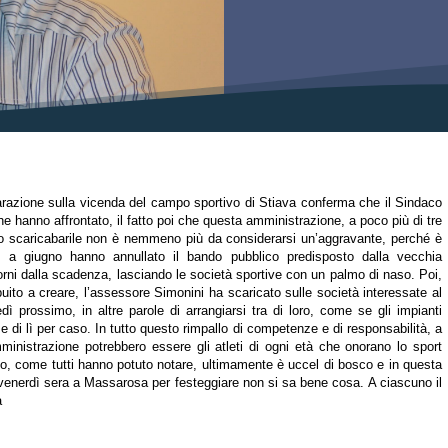
arazione sulla vicenda del campo sportivo di Stiava conferma che il Sindaco
he hanno affrontato, il fatto poi che questa amministrazione, a poco più di tre
lo scaricabarile non è nemmeno più da considerarsi un’aggravante, perché è
i a giugno hanno annullato il bando pubblico predisposto dalla vecchia
orni dalla scadenza, lasciando le società sportive con un palmo di naso.
Poi,
ibuito a creare, l’assessore Simonini ha scaricato sulle società interessate al
ì prossimo, in altre parole di arrangiarsi tra di loro, come se gli impianti
e di lì per caso.
In tutto questo rimpallo di competenze e di responsabilità, a
ministrazione potrebbero essere gli atleti di ogni età che onorano lo sport
co, come tutti hanno potuto notare, ultimamente è uccel di bosco e in questa
enerdì sera a Massarosa per festeggiare non si sa bene cosa. A ciascuno il
a