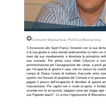
Comune Massarosa
,
Politica Massarosa
“L’Assessore allo Sport Franco Simonini con la sua dichi
e la sua giunta si sono arenati praticamente su tutto ciò c
mesi dal suo insediamento, è diventata la primatista nel
una costante.
Per prima cosa infatti Coluccini e soc
amministrazione per l’assegnazione dei campi, a pochi gi
per l’incapacità di gestire il caos che lui stesso ha contr
campo di Stiava l’onere di mettersi d’accordo entro luned
sportivi non fossero di proprietà del Comune e lui passass
pagare il prezzo dell’incapacità di decidere di questa am
massarosese. Per capirlo non ci vuole un genio.
il Sinda
vicenda non fa eccezione, riappare come per magia ogni v
suo Papeete beach”. Lo scrive l’opposizione di Massaros