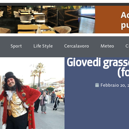
Sport
Life Style
Cercalavoro
Meteo
C
Giovedi grass
(f
Febbraio 20, 