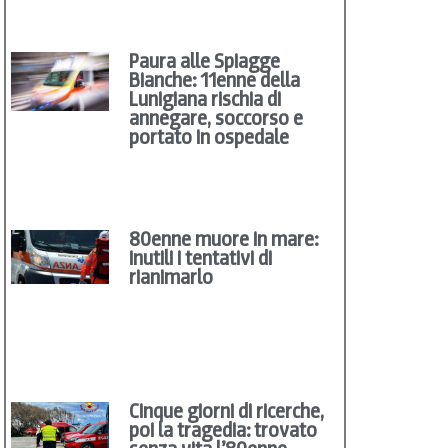
Paura alle Spiagge
Bianche: 11enne della
Lunigiana rischia di
annegare, soccorso e
portato in ospedale
80enne muore in mare:
inutili i tentativi di
rianimarlo
Cinque giorni di ricerche,
poi la tragedia: trovato