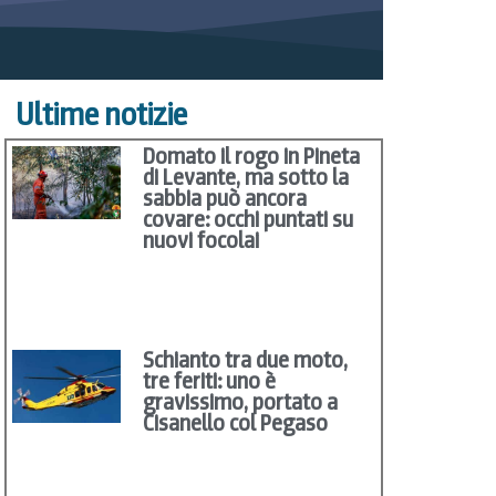
Ultime notizie
Domato il rogo in Pineta
di Levante, ma sotto la
sabbia può ancora
covare: occhi puntati su
nuovi focolai
Schianto tra due moto,
tre feriti: uno è
gravissimo, portato a
Cisanello col Pegaso