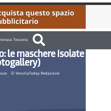
ronaca Toscana
o: le maschere isolate
otogallery)
2020
VersiliaToday Redazione