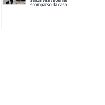
senza vita l’80enne
scomparso da casa