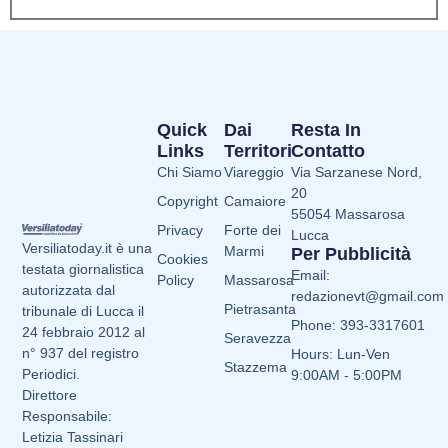
Quick
Dai
Resta In
Links
Territori
Contatto
Chi Siamo
Viareggio
Via Sarzanese Nord,
20
Copyright
Camaiore
55054 Massarosa
Privacy
Forte dei
Lucca
Versiliatoday.it è una
Marmi
Per Pubblicità
Cookies
testata giornalistica
Email:
Policy
Massarosa
autorizzata dal
redazionevt@gmail.com
Pietrasanta
tribunale di Lucca il
Phone: 393-3317601
24 febbraio 2012 al
Seravezza
n° 937 del registro
Hours: Lun-Ven
Stazzema
Periodici.
9:00AM - 5:00PM
Direttore
Responsabile:
Letizia Tassinari