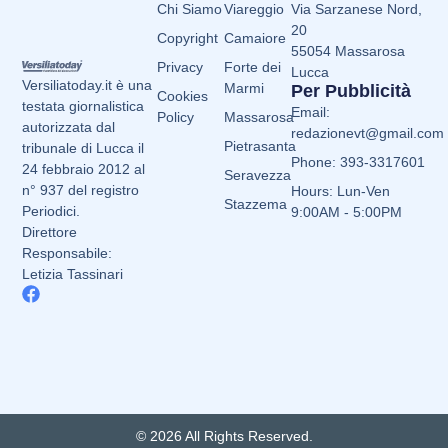
Chi Siamo
Viareggio
Via Sarzanese Nord,
20
Copyright
Camaiore
55054 Massarosa
Privacy
Forte dei
Lucca
Versiliatoday.it è una
Marmi
Per Pubblicità
Cookies
testata giornalistica
Email:
Policy
Massarosa
autorizzata dal
redazionevt@gmail.com
Pietrasanta
tribunale di Lucca il
Phone: 393-3317601
24 febbraio 2012 al
Seravezza
n° 937 del registro
Hours: Lun-Ven
Stazzema
Periodici.
9:00AM - 5:00PM
Direttore
Responsabile:
Letizia Tassinari
© 2026 All Rights Reserved.