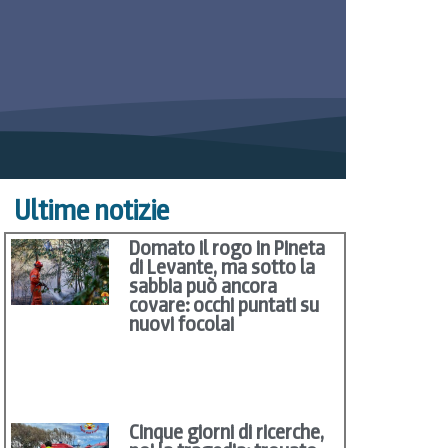
Ultime notizie
Domato il rogo in Pineta
di Levante, ma sotto la
sabbia può ancora
covare: occhi puntati su
nuovi focolai
Cinque giorni di ricerche,