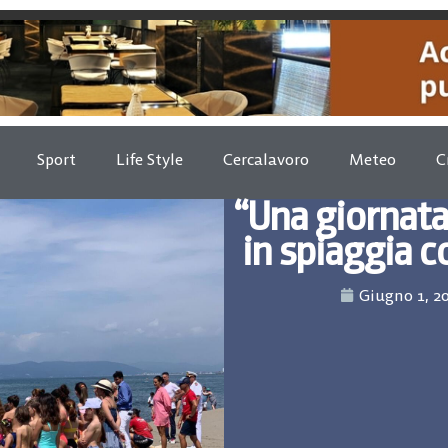
Sport
Life Style
Cercalavoro
Meteo
C
“Una giornata
in spiaggia c
Giugno 1, 2