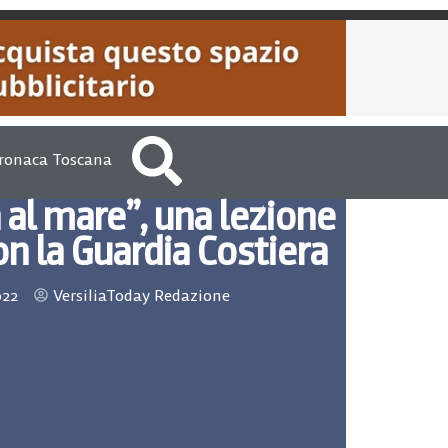
ronaca Toscana
 al mare”, una lezione
on la Guardia Costiera
022
VersiliaToday Redazione