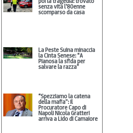
poi la tragedia: trovato
senza vita l’80enne
scomparso da casa
La Peste Suina minaccia
la Cinta Senese: “A
Pianosa la sfida per
salvare la razza”
“Spezziamo la catena
della mafia”: il
Procuratore Capo di
Napoli Nicola Gratteri
arriva a Lido di Camaiore