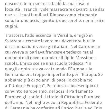
nascosto in un sottoscala della sua casa in
località I Franchi, vide massacrare davanti a sé dai
nazisti i suoi familiari. Rimase completamente
solo: furono uccisi genitori, due sorelle, nonni, zii e
cugini.
Trascorsa l’adolescenza in Versilia, emigrò in
Svizzera a cercare lavoro ma dovette subire le
discriminazioni verso gli italiani. Nel Cantone in
cui viveva si parlava francese e tedesco ma al
momento di dover mandare il figlio Massimo a
scuola, Enrico scelse una scuola tedesca: “In
quegli anni si stava costruendo l’Europa e la
Germania era troppo importante per l’Europa. Se
abbiamo più di 70 anni di pace, lo dobbiamo
all’Unione Europea”. Per questo suo esempio di
convinto europeismo, nel 2011 il Parlamento
Europeo gli conferì il titolo di Cittadino Europeo
dell’anno. Nel luglio 2020 la Repubblica Federale
di Germania ha conferito ad Enrico Pieri e ad Enio