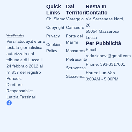
Quick
Dai
Resta In
Links
Territori
Contatto
Chi Siamo
Viareggio
Via Sarzanese Nord,
20
Copyright
Camaiore
55054 Massarosa
Privacy
Forte dei
Lucca
Versiliatoday.it è una
Marmi
Per Pubblicità
Cookies
testata giornalistica
Email:
Policy
Massarosa
autorizzata dal
redazionevt@gmail.com
Pietrasanta
tribunale di Lucca il
Phone: 393-3317601
24 febbraio 2012 al
Seravezza
n° 937 del registro
Hours: Lun-Ven
Stazzema
Periodici.
9:00AM - 5:00PM
Direttore
Responsabile:
Letizia Tassinari