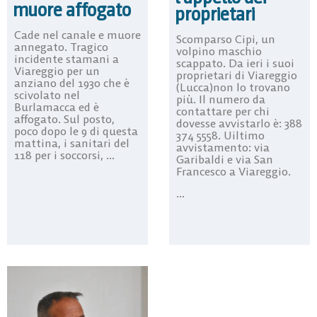
muore affogato
proprietari
Cade nel canale e muore
Scomparso Cipi, un
annegato. Tragico
volpino maschio
incidente stamani a
scappato. Da ieri i suoi
Viareggio per un
proprietari di Viareggio
anziano del 1930 che è
(Lucca)non lo trovano
scivolato nel
più. Il numero da
Burlamacca ed è
contattare per chi
affogato. Sul posto,
dovesse avvistarlo è: 388
poco dopo le 9 di questa
374 5558. Uiltimo
mattina, i sanitari del
avvistamento: via
118 per i soccorsi, ...
Garibaldi e via San
Francesco a Viareggio.
...