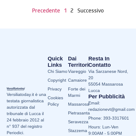
Precedente
1
2
Successivo
Quick
Dai
Resta In
Links
Territori
Contatto
Chi Siamo
Viareggio
Via Sarzanese Nord,
20
Copyright
Camaiore
55054 Massarosa
Privacy
Forte dei
Lucca
Versiliatoday.it è una
Marmi
Per Pubblicità
Cookies
testata giornalistica
Email:
Policy
Massarosa
autorizzata dal
redazionevt@gmail.com
Pietrasanta
tribunale di Lucca il
Phone: 393-3317601
24 febbraio 2012 al
Seravezza
n° 937 del registro
Hours: Lun-Ven
Stazzema
Periodici.
9:00AM - 5:00PM