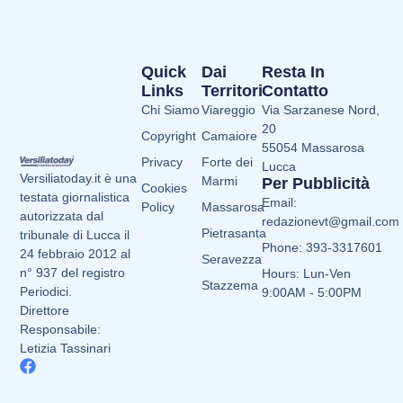
Quick
Dai
Resta In
Links
Territori
Contatto
Chi Siamo
Viareggio
Via Sarzanese Nord,
20
Copyright
Camaiore
55054 Massarosa
Privacy
Forte dei
Lucca
Versiliatoday.it è una
Marmi
Per Pubblicità
Cookies
testata giornalistica
Email:
Policy
Massarosa
autorizzata dal
redazionevt@gmail.com
Pietrasanta
tribunale di Lucca il
Phone: 393-3317601
24 febbraio 2012 al
Seravezza
n° 937 del registro
Hours: Lun-Ven
Stazzema
Periodici.
9:00AM - 5:00PM
Direttore
Responsabile:
Letizia Tassinari