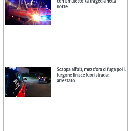
con il muletto: la tragedia nella
notte
Scappa all’alt, mezz’ora di fuga poi il
furgone finisce fuori strada:
arrestato