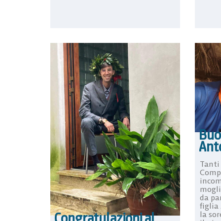
Buo
Ant
Tanti
Compl
incom
mogli
da pa
figlia
la so
Congratulazioni al