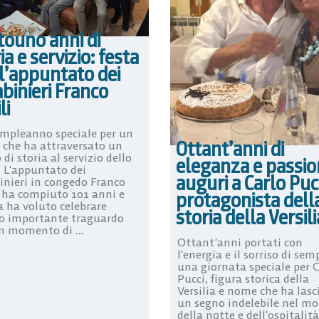
touno anni di
ia e servizio: festa
l’appuntato dei
binieri Franco
li
mpleanno speciale per un
Ottant’anni di
che ha attraversato un
 di storia al servizio dello
eleganza e passio
. L’appuntato dei
auguri a Carlo Pucc
inieri in congedo Franco
i ha compiuto 101 anni e
protagonista dell
a ha voluto celebrare
storia della Versili
o importante traguardo
n momento di ...
Ottant’anni portati con
l’energia e il sorriso di sem
una giornata speciale per 
Pucci, figura storica della
Versilia e nome che ha lasc
un segno indelebile nel m
della notte e dell’ospitalità