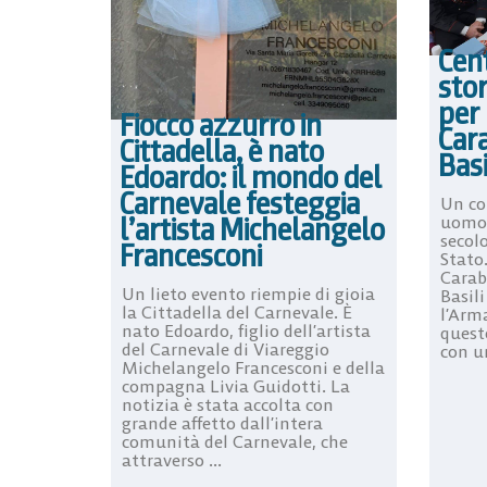
Cen
stor
per 
Fiocco azzurro in
Cara
Cittadella, è nato
Basi
Edoardo: il mondo del
Carnevale festeggia
Un co
l’artista Michelangelo
uomo 
secolo
Francesconi
Stato
Carab
Un lieto evento riempie di gioia
Basil
la Cittadella del Carnevale. È
l’Arm
nato Edoardo, figlio dell’artista
quest
del Carnevale di Viareggio
con u
Michelangelo Francesconi e della
compagna Livia Guidotti. La
notizia è stata accolta con
grande affetto dall’intera
comunità del Carnevale, che
attraverso ...