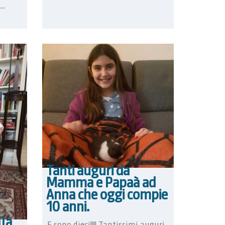
..
Tanti auguri da
Mamma e Papaà ad
Anna che oggi compie
10 anni.
lla
E sono dieci!!!! Tantissimi auguri