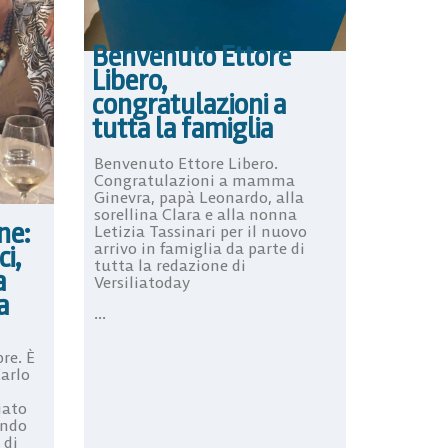
Benvenuto Ettore
Libero,
congratulazioni a
tutta la famiglia
Benvenuto Ettore Libero.
Congratulazioni a mamma
Ginevra, papà Leonardo, alla
sorellina Clara e alla nonna
ne:
Letizia Tassinari per il nuovo
arrivo in famiglia da parte di
i,
tutta la redazione di
a
Versiliatoday
a
...
pre. È
Carlo
iato
ondo
 di