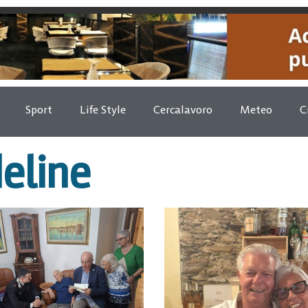
Sport
Life Style
Cercalavoro
Meteo
C
deline