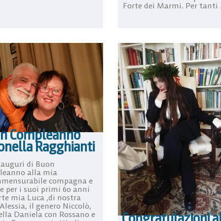
Forte dei Marmi. Per tanti .
n Compleanno
onella Ragghianti
 auguri di Buon
eanno alla mia
mensurabile compagna e
e per i suoi primi 60 anni
rte mia Luca ,di nostra
 Alessia, il genero Niccolò,
rella Daniela con Rossano e
Congratulazioni a