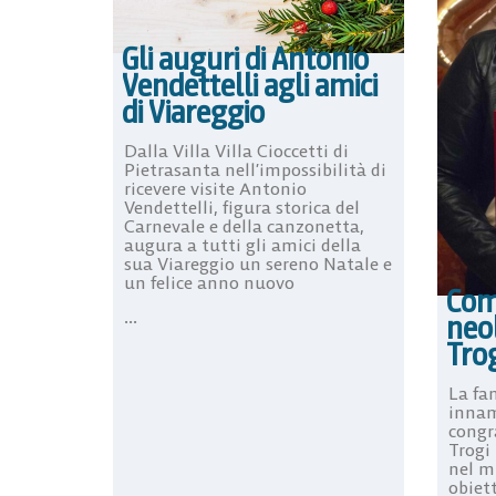
Gli auguri di Antonio
Vendettelli agli amici
di Viareggio
Dalla Villa Villa Cioccetti di
Pietrasanta nell’impossibilità di
ricevere visite Antonio
Vendettelli, figura storica del
Carnevale e della canzonetta,
augura a tutti gli amici della
sua Viareggio un sereno Natale e
un felice anno nuovo
Com
...
neo
Tro
La fam
innam
congr
Trogi
nel mi
obiett