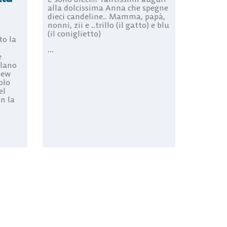
alla dolcissima Anna che spegne
dieci candeline.. Mamma, papà,
nonni, zii e ..trillo (il gatto) e blu
(il coniglietto)
to la
...
e
lano
New
olo
el
n la