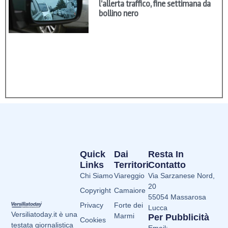
l’allerta traffico, fine settimana da
bollino nero
Quick
Dai
Resta In
Links
Territori
Contatto
Chi Siamo
Viareggio
Via Sarzanese Nord,
20
Copyright
Camaiore
55054 Massarosa
Privacy
Forte dei
Lucca
Versiliatoday.it è una
Marmi
Per Pubblicità
Cookies
testata giornalistica