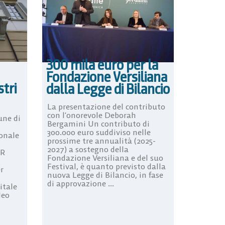
300 mila euro per la
Fondazione Versiliana
stri
dalla Legge di Bilancio
La presentazione del contributo
con l’onorevole Deborah
une di
Bergamini Un contributo di
300.000 euro suddiviso nelle
ionale
prossime tre annualità (2025-
2027) a sostegno della
RR
Fondazione Versiliana e del suo
Festival, è quanto previsto dalla
r
nuova Legge di Bilancio, in fase
di approvazione ...
itale
leo