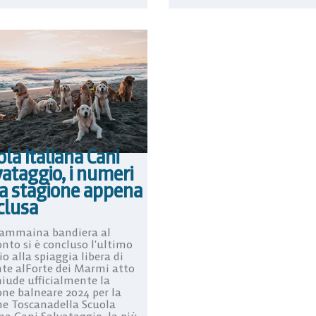
la Italiana Cani
ataggio, i numeri
la stagione appena
clusa
’ammaina bandiera al
nto si è concluso l’ultimo
io alla spiaggia libera di
te alForte dei Marmi atto
hiude ufficialmente la
one balneare 2024 per la
ne Toscanadella Scuola