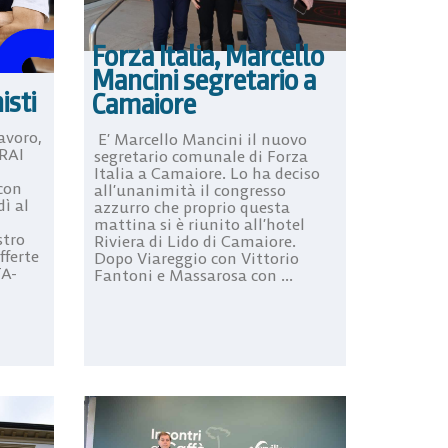
Forza Italia, Marcello
Mancini segretario a
isti
Camaiore
avoro,
E’ Marcello Mancini il nuovo
ERAI
segretario comunale di Forza
Italia a Camaiore. Lo ha deciso
con
all’unanimità il congresso
dì al
azzurro che proprio questa
mattina si è riunito all’hotel
stro
Riviera di Lido di Camaiore.
fferte
Dopo Viareggio con Vittorio
TA-
Fantoni e Massarosa con ...