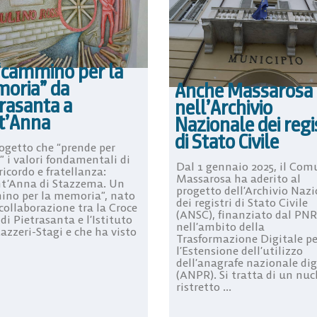
“cammino per la
oria” da
Anche Massarosa
rasanta a
nell’Archivio
t’Anna
Nazionale dei regi
di Stato Civile
ogetto che “prende per
 i valori fondamentali di
Dal 1 gennaio 2025, il Com
ricordo e fratellanza:
Massarosa ha aderito al
nt’Anna di Stazzema. Un
progetto dell’Archivio Naz
no per la memoria”, nato
dei registri di Stato Civile
collaborazione tra la Croce
(ANSC), finanziato dal PN
di Pietrasanta e l’Istituto
nell’ambito della
azzeri-Stagi e che ha visto
Trasformazione Digitale pe
l’Estensione dell’utilizzo
dell’anagrafe nazionale dig
(ANPR). Si tratta di un nuc
ristretto ...