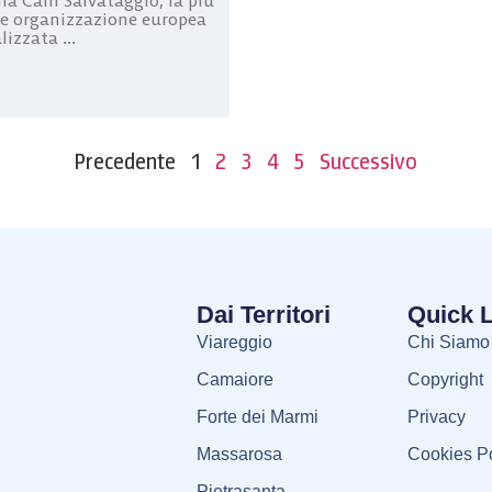
na Cani Salvataggio, la più
e organizzazione europea
lizzata ...
Precedente
1
2
3
4
5
Successivo
Dai Territori
Quick 
Viareggio
Chi Siamo
Camaiore
Copyright
Forte dei Marmi
Privacy
Massarosa
Cookies Po
Pietrasanta