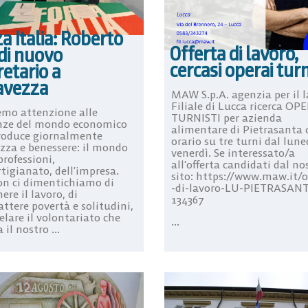
a Italia: Roberto
Offerta di lavoro,
di nuovo
cercasi operai turn
etario a
avezza
MAW S.p.A. agenzia per il l
Filiale di Lucca ricerca OP
emo attenzione alle
TURNISTI per azienda
nze del mondo economico
alimentare di Pietrasanta 
roduce giornalmente
orario su tre turni dal lune
ezza e benessere: il mondo
venerdì. Se interessato/a
professioni,
all’offerta candidati dal no
rtigianato, dell’impresa.
sito: https://www.maw.it/o
n ci dimentichiamo di
-di-lavoro-LU-PIETRASAN
ere il lavoro, di
134367
ttere povertà e solitudini,
elare il volontariato che
...
il nostro ...