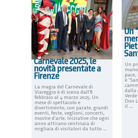
Un 
mem
Piet
San
Carnevale 2025, le
Un pr
novità presentate a
mano”
Firenze
pace, 
è “Sa
cammi
La magia del Carnevale di
dalla 
Viareggio è di scena dall’8
Verde 
febbraio al 4 marzo 2025. Un
Don L
mese di spettacolo e
il ...
divertimento, con parate, grandi
eventi, feste, veglioni, concerti,
mostre d’arte. Iniziative che ogni
anno attirano centinaia di
migliaia di visitatori da tutto ...