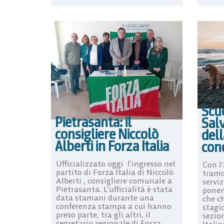
Scuo
Pietrasanta: il
Salv
consigliere Niccolò
del
Alberti in Forza Italia
con
Ufficializzato oggi l’ingresso nel
Con l
partito di Forza Italia di Niccolò
tramo
Alberti , consigliere comunale a
serviz
Pietrasanta. L’ufficialità è stata
ponen
data stamani durante una
che c
conferenza stampa a cui hanno
stagi
preso parte, tra gli altri, il
sezio
segretario regionale di Forza