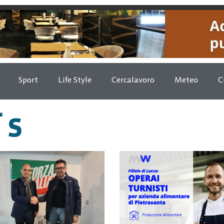
Sport
Life Style
Cercalavoro
Meteo
C
 s