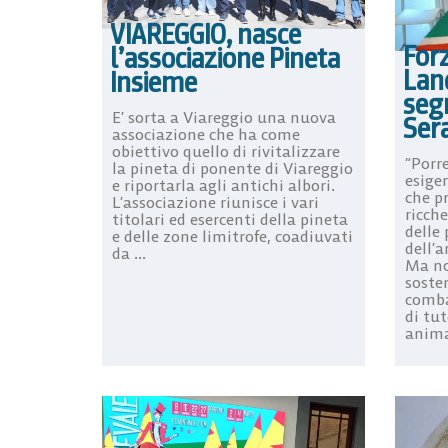
VIAREGGIO, nasce
Forz
l’associazione Pineta
Lan
Insieme
segr
E’ sorta a Viareggio una nuova
Ser
associazione che ha come
obiettivo quello di rivitalizzare
“Porr
la pineta di ponente di Viareggio
esige
e riportarla agli antichi albori.
che p
L’associazione riunisce i vari
ricch
titolari ed esercenti della pineta
delle 
e delle zone limitrofe, coadiuvati
dell’a
da ...
Ma no
sosten
comba
di tut
anima 