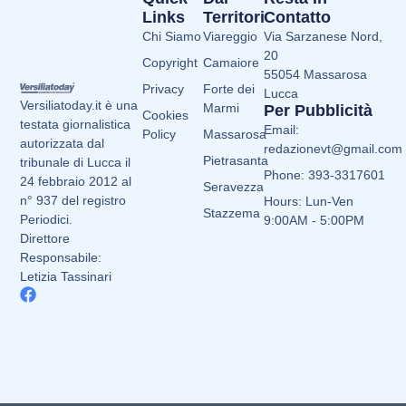
Links
Territori
Contatto
Chi Siamo
Viareggio
Via Sarzanese Nord,
20
Copyright
Camaiore
55054 Massarosa
Privacy
Forte dei
Lucca
Versiliatoday.it è una
Marmi
Per Pubblicità
Cookies
testata giornalistica
Email:
Policy
Massarosa
autorizzata dal
redazionevt@gmail.com
Pietrasanta
tribunale di Lucca il
Phone: 393-3317601
24 febbraio 2012 al
Seravezza
n° 937 del registro
Hours: Lun-Ven
Stazzema
Periodici.
9:00AM - 5:00PM
Direttore
Responsabile:
Letizia Tassinari