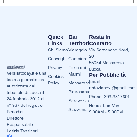
Quick
Dai
Resta In
Links
Territori
Contatto
Chi Siamo
Viareggio
Via Sarzanese Nord,
20
Copyright
Camaiore
55054 Massarosa
Privacy
Forte dei
Lucca
Versiliatoday.it è una
Marmi
Per Pubblicità
Cookies
testata giornalistica
Email:
Policy
Massarosa
autorizzata dal
redazionevt@gmail.com
Pietrasanta
tribunale di Lucca il
Phone: 393-3317601
24 febbraio 2012 al
Seravezza
n° 937 del registro
Hours: Lun-Ven
Stazzema
Periodici.
9:00AM - 5:00PM
Direttore
Responsabile:
Letizia Tassinari