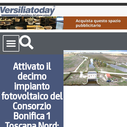
Cronaca Toscana
Attivato il
decimo
impianto
fotovoltaico del
Consorzio
Bonifica 1
Toscana Nord: