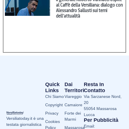
al Caffè della Versiliana: dialogo con
Alessandro Sallusti sui temi
dell’attualità
Quick
Dai
Resta In
Links
Territori
Contatto
Chi Siamo
Viareggio
Via Sarzanese Nord,
20
Copyright
Camaiore
55054 Massarosa
Privacy
Forte dei
Lucca
Versiliatoday.it è una
Marmi
Per Pubblicità
Cookies
testata giornalistica
Email:
Policy
Massarosa