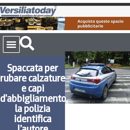
Cronaca Toscana
Spaccata per
rubare calzature
e capi
d’abbigliamento,
la polizia
identifica
l’autore