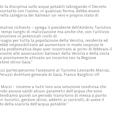
to la disciplina sulle acque potabili (abrogando il Decreto
 contatto con l’uomo, in qualsiasi forma, debba essere
la categoria dei balneari un vero e proprio stato di
tivo richiesto – spiega il presidente dell’Ambito Turistico
i tempi lunghi di realizzazione ma anche che, con l’utilizzo
incorrere in potenziali rischi di
gio per tutta la popolazione della Versilia, residente ed
verebbe impossibilitato ad aumentare in modo cospicuo le
sta problematica dopo aver incontrato ai primi di febbraio il
eme alle associazioni balneari della Versilia e della costa
o prontamente attivato un incontro con la Regione
tore idrico Gaia.”
a cui parteciperanno l’assessore al Turismo Leonardo Marras,
Peruzzi direttore generale di Gaia, Franco Barghini UF
e Murzi – insieme a tutti loro una soluzione condivisa che
ndo ancora validi alcuni parametri dell’acqua che sono
 attendiamo quindi un periodo transitorio di messa a punto
turistici, gestore idrico, addetti ai controlli, di avere il
 della scarsità dell’acqua potabile.”