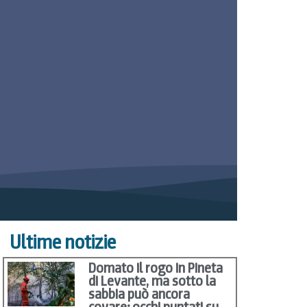
Ultime notizie
Domato il rogo in Pineta
di Levante, ma sotto la
sabbia può ancora
covare: occhi puntati su