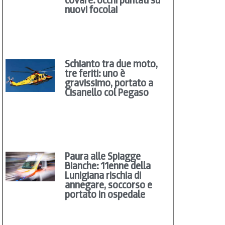
nuovi focolai
Schianto tra due moto,
tre feriti: uno è
gravissimo, portato a
Cisanello col Pegaso
Paura alle Spiagge
Bianche: 11enne della
Lunigiana rischia di
annegare, soccorso e
portato in ospedale