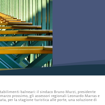
stabilimenti balneari: il sindaco Bruno Murzi, presidente
18 marzo prossimo, gli assessori regionali Leonardo Marras e
ta, per la stagione turistica alle porte, una soluzione di