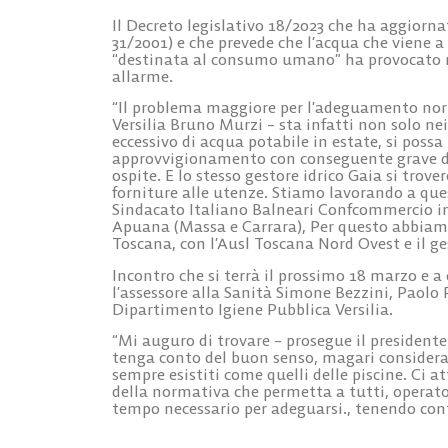
Il Decreto legislativo 18/2023 che ha aggiorna
31/2001) e che prevede che l’acqua che viene a
“destinata al consumo umano” ha provocato nel
allarme.
“Il problema maggiore per l’adeguamento norma
Versilia Bruno Murzi – sta infatti non solo ne
eccessivo di acqua potabile in estate, si possa 
approvvigionamento con conseguente grave disa
ospite. E lo stesso gestore idrico Gaia si tro
forniture alle utenze. Stiamo lavorando a que
Sindacato Italiano Balneari Confcommercio insi
Apuana (Massa e Carrara), Per questo abbiam
Toscana, con l’Ausl Toscana Nord Ovest e il ges
Incontro che si terrà il prossimo 18 marzo e 
l’assessore alla Sanità Simone Bezzini, Paolo 
Dipartimento Igiene Pubblica Versilia.
“Mi auguro di trovare – prosegue il president
tenga conto del buon senso, magari considera
sempre esistiti come quelli delle piscine. Ci
della normativa che permetta a tutti, operatori 
tempo necessario per adeguarsi., tenendo conto