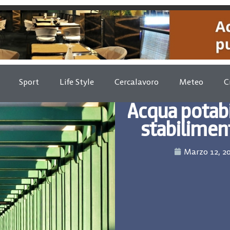
Sport
Life Style
Cercalavoro
Meteo
C
Acqua potabi
stabiliment
Marzo 12, 2