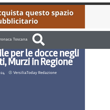
ronaca Toscana
le per le docce negli
i, Murzi in Regione
024
VersiliaToday Redazione