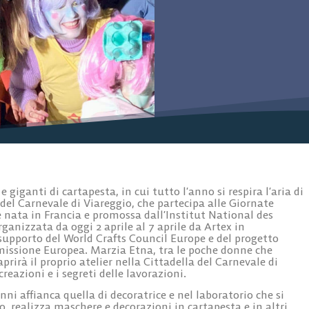
giganti di cartapesta, in cui tutto l’anno si respira l’aria di
 del Carnevale di Viareggio, che partecipa alle Giornate
e nata in Francia e promossa dall’Institut National des
rganizzata da oggi 2 aprile al 7 aprile da Artex in
supporto del World Crafts Council Europe e del progetto
missione Europea. Marzia Etna, tra le poche donne che
rirà il proprio atelier nella Cittadella del Carnevale di
reazioni e i segreti delle lavorazioni.
nni affianca quella di decoratrice e nel laboratorio che si
o, realizza maschere e decorazioni in cartapesta e in altri