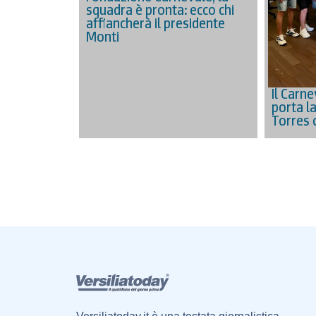
squadra è pronta: ecco chi
affiancherà il presidente
Monti
Il Carne
porta l
Torres 